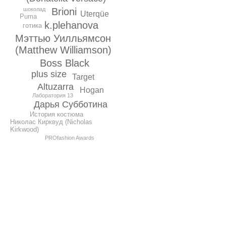
шоколад
Brioni
Uterqüe
Puma
k.plehanova
готика
Мэттью Уилльямсон
(Matthew Williamson)
Boss Black
plus size
Target
Altuzarra
Hogan
Лаборатория 13
Дарья Субботина
История костюма
Николас Кирквуд (Nicholas
Kirkwood)
PROfashion Awards