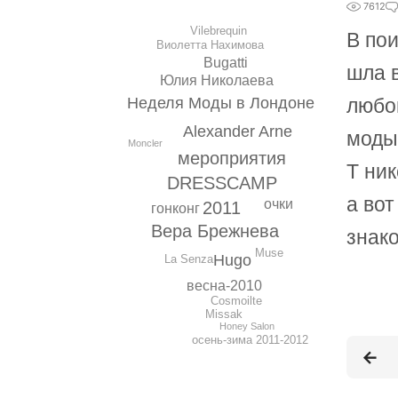
7612
Vilebrequin
В пои
Виолетта Нахимова
Bugatti
шла 
Юлия Николаева
любо
Неделя Моды в Лондоне
Alexander Arne
моды
Moncler
мероприятия
Т ни
DRESSCAMP
а во
очки
2011
гонконг
Вера Брежнева
знак
Muse
Hugo
La Senza
весна-2010
Cosmoilte
Missak
Honey Salon
осень-зима 2011-2012