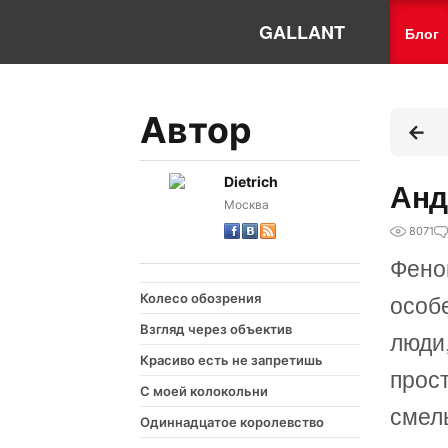
GALLANT
Блог
Автор
Dietrich
Анд
Москва
8071
Фено
Колесо обозрения
особ
Взгляд через объектив
люди
Красиво есть не запретишь
прост
С моей колокольни
смел
Одиннадцатое королевство