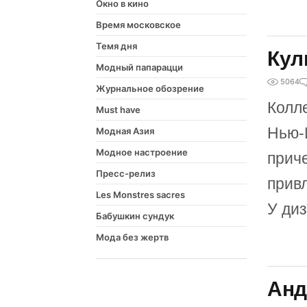
Окно в кино
Время московское
Темя дня
Кул
Модный папарацци
5064
Журнальное обозрение
Колле
Must have
Нью-
Модная Азия
Модное настроение
приче
Пресс-релиз
прив
Les Monstres sacres
У ди
Бабушкин сундук
Мода без жертв
Анд