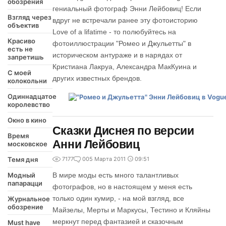
обозрения
гениальный фотограф Энни Лейбовиц! Если
Взгляд через
вдруг не встречали ранее эту фотоисторию
объектив
Love of a lifatime - то полюбуйтесь на
Красиво
фотоиллюстрации "Ромео и Джульетты" в
есть не
историческом антураже и в нарядах от
запретишь
Кристиана Лакруа, Александра МакКуина и
С моей
других известных брендов.
колокольни
Одиннадцатое
королевство
Окно в кино
Сказки Диснея по версии
Время
Анни Лейбовиц
московское
Темя дня
7177
0
05 Марта 2011
09:51
Модный
В мире моды есть много талантливых
папарацци
фотографов, но в настоящем у меня есть
только один кумир, - на мой взгляд, все
Журнальное
обозрение
Майзелы, Мерты и Маркусы, Тестино и Кляйны
меркнут перед фантазией и сказочным
Must have