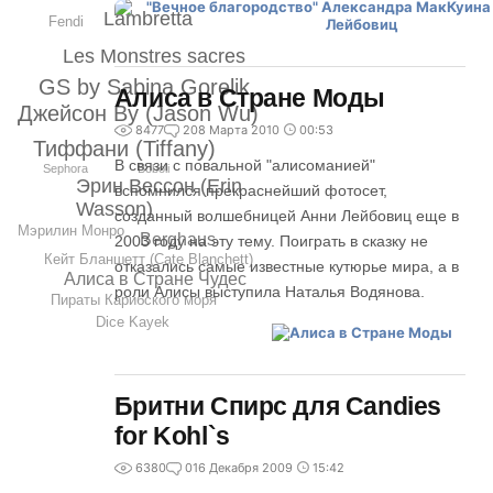
Lambretta
Fendi
Les Monstres sacres
GS by Sabina Gorelik
Алиса в Стране Моды
Джейсон Ву (Jason Wu)
8477
2
08 Марта 2010
00:53
Тиффани (Tiffany)
В связи с повальной "алисоманией"
Sephora
Boboli
Эрин Вессон (Erin
вспомнился прекраснейший фотосет,
Wasson)
созданный волшебницей Анни Лейбовиц еще в
Мэрилин Монро
Berghaus
2003 году на эту тему. Поиграть в сказку не
Кейт Бланшетт (Cate Blanchett)
отказались самые известные кутюрье мира, а в
Алиса в Стране Чудес
роли Алисы выступила Наталья Водянова.
Пираты Карибского моря
Dice Kayek
Бритни Спирс для Candies
for Kohl`s
6380
0
16 Декабря 2009
15:42