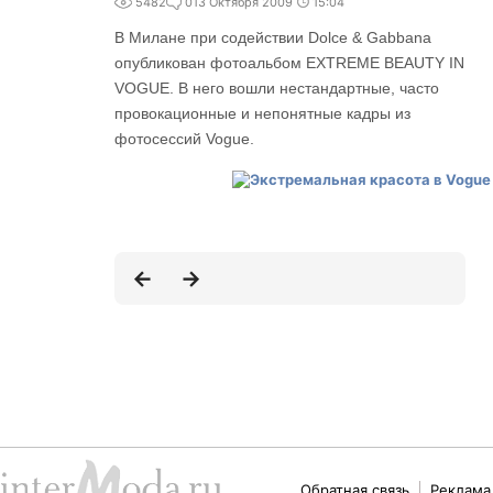
5482
0
13 Октября 2009
15:04
В Милане при содействии Dolce & Gabbana
опубликован фотоальбом ЕXTREME BEAUTY IN
VOGUE. В него вошли нестандартные, часто
провокационные и непонятные кадры из
фотосессий Vogue.
Обратная связь
Реклама 