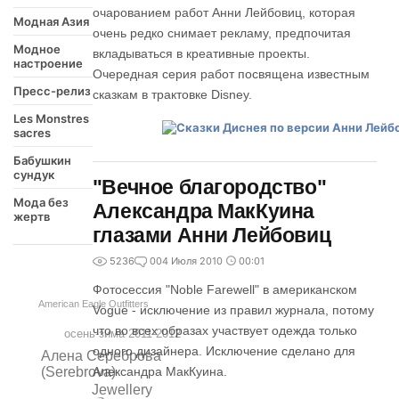
очарованием работ Анни Лейбовиц, которая
Модная Азия
очень редко снимает рекламу, предпочитая
Модное
вкладываться в креативные проекты.
настроение
Очередная серия работ посвящена известным
Пресс-релиз
сказкам в трактовке Disney.
Les Monstres
sacres
Бабушкин
сундук
"Вечное благородство"
Мода без
Александра МакКуина
жертв
глазами Анни Лейбовиц
5236
0
04 Июля 2010
00:01
Фотосессия "Noble Farewell" в американском
American Eagle Outfitters
Vogue - исключение из правил журнала, потому
что во всех образах участвует одежда только
осень-зима 2011-2012
одного дизайнера. Исключение сделано для
Алена Сереброва
Александра МакКуина.
(Serebrova)
Jewellery