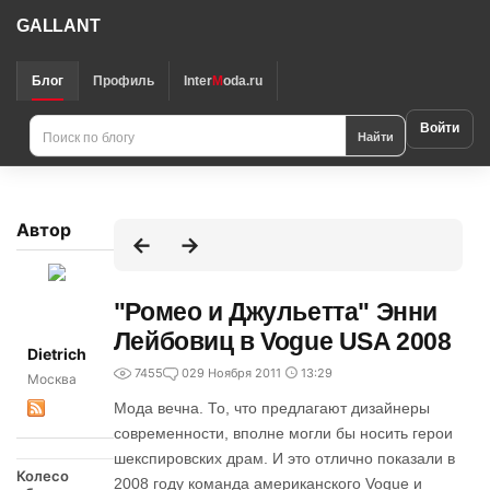
GALLANT
Блог
Профиль
Inter
M
oda.ru
Войти
Найти
Автор
"Ромео и Джульетта" Энни
Лейбовиц в Vogue USA 2008
Dietrich
7455
0
29 Ноября 2011
13:29
Москва
Мода вечна. То, что предлагают дизайнеры
современности, вполне могли бы носить герои
шекспировских драм. И это отлично показали в
Колесо
2008 году команда американского Vogue и