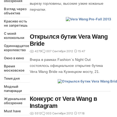
обозрения
вырезу горловины, высокие узкие кожаные
Взгляд через
перчатки.
объектив
Красиво есть
не запретишь
С моей
Открылся бутик Vera Wang
колокольни
Bride
Одиннадцатое
королевство
4279
0
07 Сентября 2012
15:47
Окно в кино
Вчера в рамках Fashion`s Night Out
состоялось официальное открытие бутика
Время
московское
Vera Wang Bride на Кузнецком мосту, 21.
Темя дня
Модный
папарацци
Конкурс от Vera Wang в
Журнальное
обозрение
Instagram
Must have
5512
0
03 Сентября 2012
17:18