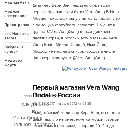
Модная Азия
Дизайнер Вера Ванг, недавно открывшая
Модное
первый флагманский бутик Vera Wang Bride в
настроение
Москве, начала активную интернет экспансию
Пресс-релиз
с помощью фотоблога Instagram. На днях к
группе @VeraWangGang присоединились
Les Monstres
sacres
десятки стран, в которых есть магазины Vera
Wang Bride: Милан, Сидней, Нью-Йорк,
Бабушкин
Мадрид - неполный список городов в числе
сундук
фоловеров аккаунта @VeraWangGang.
Мода без
жертв
Первый магазин Vera Wang
Bridal в России
Гарет Пью (Gareth Pugh)
5121
0
17 Февраля 2012
09:38
Иль де Ботэ
Breguet
Американский модельер Вера Ванг, известная
"Мици Дюпри"
даже тем, кто не интересуется модой, своими
Топшоп (Topshop)
свадебными платьями, в апреле 2012 года