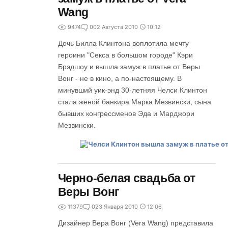
Wang
9474
0
02 Августа 2010
10:12
Дочь Билла Клинтона воплотила мечту
героини "Секса в большом городе" Кэри
Брэдшоу и вышла замуж в платье от Веры
Вонг - не в кино, а по-настоящему. В
минувший уик-энд 30-летняя Челси Клинтон
стала женой банкира Марка Мезвински, сына
бывших конгрессменов Эда и Марджори
Мезвински.
Черно-белая свадьба от
Веры Вонг
11379
0
23 Января 2010
12:06
Дизайнер Вера Вонг (Vera Wang) представила