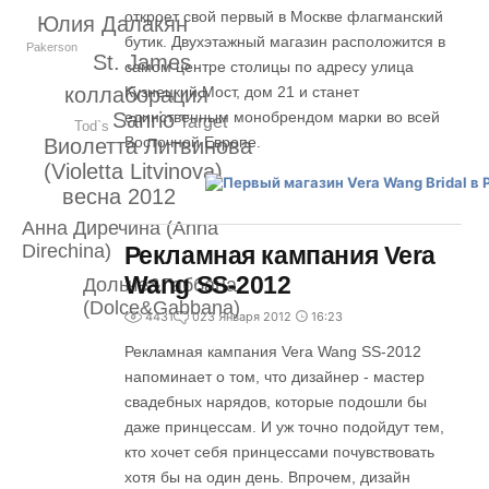
откроет свой первый в Москве флагманский
Юлия Далакян
бутик. Двухэтажный магазин расположится в
Pakerson
St. James
самом центре столицы по адресу улица
коллаборация
Кузнецкий Мост, дом 21 и станет
Sanrio
единственным монобрендом марки во всей
Target
Tod`s
Восточной Европе.
Виолетта Литвинова
(Violetta Litvinova)
весна 2012
Анна Диречина (Anna
Direchina)
Рекламная кампания Vera
Wang SS-2012
Дольче&Габбана
(Dolce&Gabbana)
4431
0
23 Января 2012
16:23
Рекламная кампания Vera Wang SS-2012
напоминает о том, что дизайнер - мастер
свадебных нарядов, которые подошли бы
даже принцессам. И уж точно подойдут тем,
кто хочет себя принцессами почувствовать
хотя бы на один день. Впрочем, дизайн