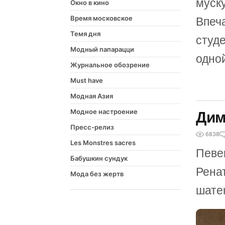
муск
Окно в кино
Время московское
Впеч
Темя дня
студ
Модный папарацци
одной
Журнальное обозрение
Must have
Модная Азия
Модное настроение
Дим
Пресс-релиз
6838
Les Monstres sacres
Певе
Бабушкин сундук
Ренат
Мода без жертв
шате