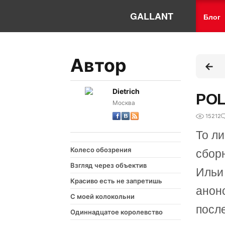
GALLANT
Блог
Автор
Dietrich
POL
Москва
15212
То л
Колесо обозрения
сбор
Взгляд через объектив
Ильи 
Красиво есть не запретишь
анон
С моей колокольни
посл
Одиннадцатое королевство