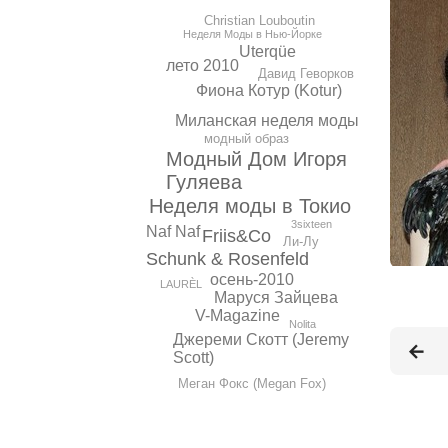
Christian Louboutin
Неделя Моды в Нью-Йорке
Uterqüe
лето 2010
Давид Геворков
Фиона Котур (Kotur)
Миланская неделя моды
модный образ
Модный Дом Игоря
Гуляева
Неделя моды в Токио
3sixteen
Naf Naf
Friis&Co
Ли-Лу
Schunk & Rosenfeld
осень-2010
LAURÈL
Маруся Зайцева
V-Magazine
Nolita
Джереми Скотт (Jeremy
Scott)
Меган Фокс (Megan Fox)