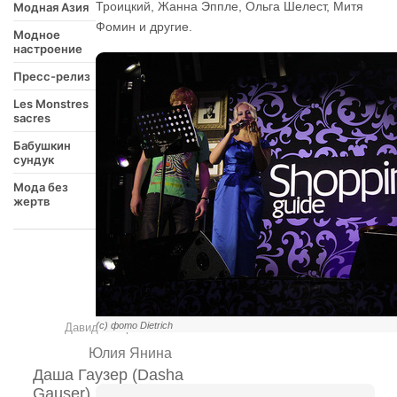
Троицкий, Жанна Эппле, Ольга Шелест, Митя
Модная Азия
Фомин и другие.
Модное
настроение
Пресс-релиз
Les Monstres
sacres
Бабушкин
сундук
Мода без
жертв
(с) фото Dietrich
Давид Геворков
Юлия Янина
Даша Гаузер (Dasha
Gauser)