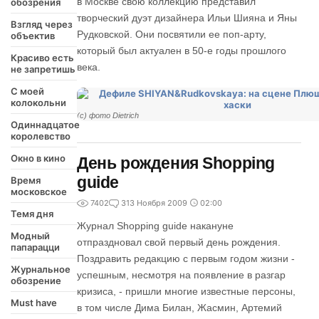
в Москве свою коллекцию представил
обозрения
творческий дуэт дизайнера Ильи Шияна и Яны
Взгляд через
Рудковской. Они посвятили ее поп-арту,
объектив
который был актуален в 50-е годы прошлого
Красиво есть
века.
не запретишь
С моей
колокольни
(c) фото Dietrich
Одиннадцатое
королевство
Окно в кино
День рождения Shopping
guide
Время
московское
7402
3
13 Ноября 2009
02:00
Темя дня
Журнал Shopping guide накануне
Модный
отпраздновал свой первый день рождения.
папарацци
Поздравить редакцию с первым годом жизни -
Журнальное
успешным, несмотря на появление в разгар
обозрение
кризиса, - пришли многие известные персоны,
Must have
в том числе Дима Билан, Жасмин, Артемий