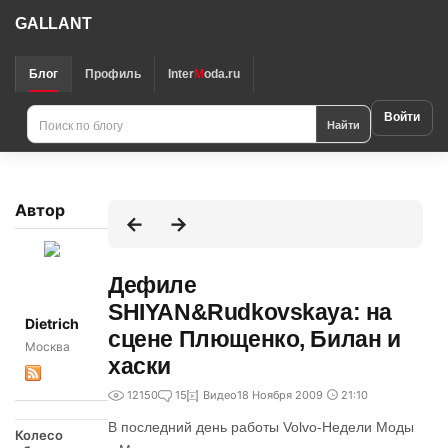
GALLANT
Блог
Профиль
Inter
M
oda.ru
Войти
Найти
Автор
Дефиле
SHIYAN&Rudkovskaya: на
Dietrich
сцене Плющенко, Билан и
Москва
хаски
12150
15
Видео
18 Ноября 2009
21:10
В последний день работы Volvo-Недели Моды
Колесо