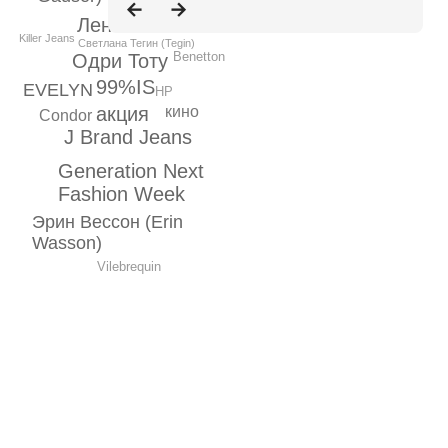
Лена Ленина
Killer Jeans
Светлана Тегин (Tegin)
Benetton
Одри Тоту
99%IS
EVELYN
HP
кино
акция
Condor
J Brand Jeans
Generation Next
Fashion Week
Эрин Вессон (Erin
Wasson)
Vilebrequin