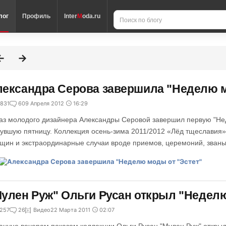
лог
Профиль
Inter
M
oda.ru
ександра Серова завершила "Неделю м
831
6
09 Апреля 2012
16:29
аз молодого дизайнера Александры Серовой завершил первую "Нед
увшую пятницу. Коллекция осень-зима 2011/2012 «Лёд тщеславия
щин и экстраординарные случаи вроде приемов, церемоний, званы
улен Руж" Ольги Русан открыл "Неделю
257
26
Видео
22 Марта 2011
02:07