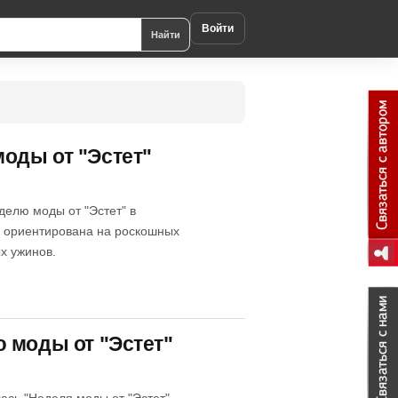
Войти
Найти
оды от "Эстет"
елю моды от "Эстет" в
» ориентирована на роскошных
х ужинов.
 моды от "Эстет"