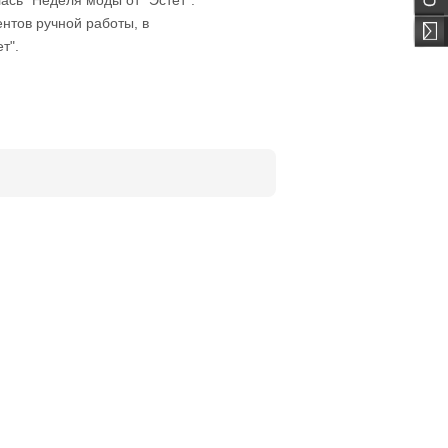
ась "Неделя моды от "Эстет".
ентов ручной работы, в
т".