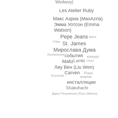
Werbovy)
Les Atelier Ruby
Макс Азриа (MaxAzria)
Эмма Уотсон (Emma
Watson)
Pepe Jeans
Marni
Chloe
St. James
Мирослава Дума
события
Dysfashional
конкурс
Lambi
Matiz
Chavi
Лиу Вен (Liu Wen)
Carven
Preen
Roomchik
медведи
инсталляции
Shakuhachi
Дарья Разумихина (Razu Mikhina)