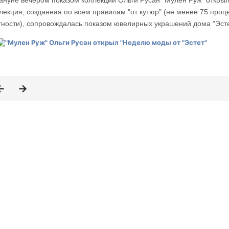
ануне вечером показом коллекции Ольги Русан "Мулен Руж" открыл
лекция, созданная по всем правилам "от кутюр" (не менее 75 проц
тности), сопровождалась показом ювелирных украшений дома "Эсте