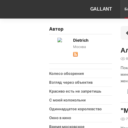
GALLANT
Б
Автор
Dietrich
Москва
Ал
8
Пок
Колесо обозрения
мин
жен
Взгляд через объектив
Красиво есть не запретишь
С моей колокольни
Одиннадцатое королевство
"М
Окно в кино
7
Время московское