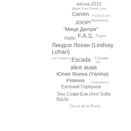
весна-2010
Дерек Лэм (Derek Lam)
Carven
P.A.R.O.S.H.
Hennessy
JOOP!
"Мици Дюпри"
F.A.S.
Supra
Hello
Линдси Лохан (Lindsay
Lohan)
Casadei
Escada
Тао Окамото
КО
alice auaa
Юлия Янина (Yanina)
Рианна
Cantamessa
Евгений Горбунов
Энн Софи Бэк (Ann Sofie
Back)
Oscar de la Renta