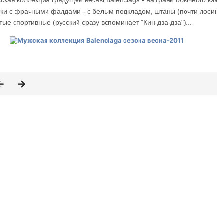
ская коллекция грядущей весны Balenciaga - на грани обычного кэ
тки с фрачными фалдами - с белым подкладом, штаны (почти лосин
тые спортивные (русский сразу вспоминает "Кин-дза-дза")...