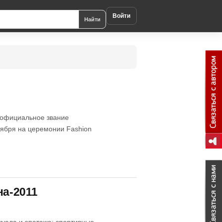
Войти
Найти
т официальное звание
тября на церемонии Fashion
на-2011