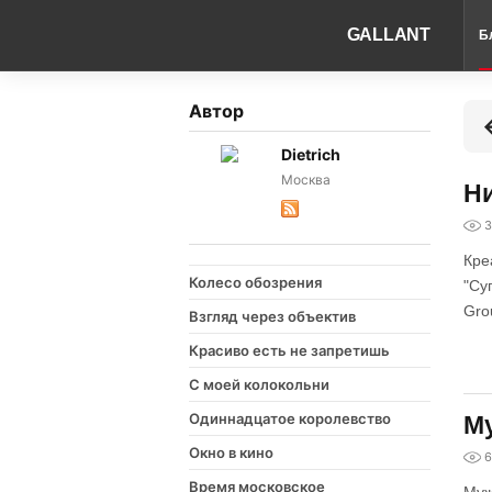
GALLANT
Б
Автор
Dietrich
Москва
Ни
3
Кре
Колесо обозрения
"Су
Grou
Взгляд через объектив
Красиво есть не запретишь
С моей колокольни
Одиннадцатое королевство
Му
Окно в кино
6
Время московское