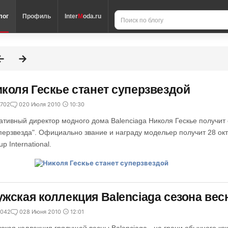
лог
Профиль
Inter
M
oda.ru
коля Гескье станет суперзвездой
702
0
20 Июля 2010
10:30
ативный директор модного дома Balenciaga Николя Гескье получи
перзвезда". Официально звание и награду модельер получит 28 ок
p International.
жская коллекция Balenciaga сезона вес
042
0
28 Июня 2010
12:01