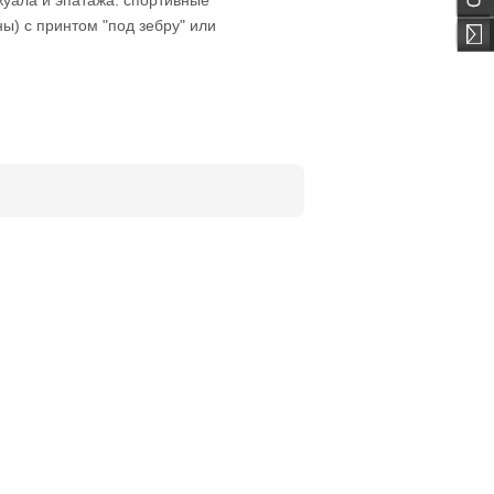
жуала и эпатажа: спортивные
ы) с принтом "под зебру" или