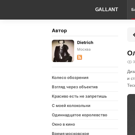
GALLANT
Б
Автор
Dietrich
Москва
Ол
3
Диз
Колесо обозрения
и с
Тес
Взгляд через объектив
Красиво есть не запретишь
С моей колокольни
Одиннадцатое королевство
Окно в кино
Время московское