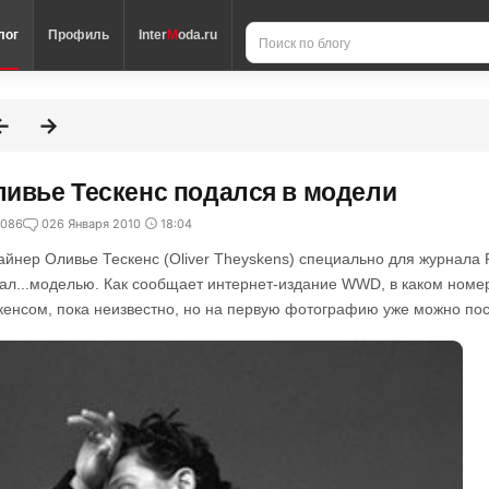
лог
Профиль
Inter
M
oda.ru
ивье Тескенс подался в модели
086
0
26 Января 2010
18:04
айнер Оливье Тескенс (Oliver Theyskens) специально для журнала 
тал...моделью. Как сообщает интернет-издание WWD, в каком номе
кенсом, пока неизвестно, но на первую фотографию уже можно пос