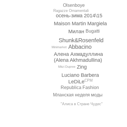
Olsenboye
Ragazze Ornamentali
осень-зима 2014\15
Maison Martin Margiela
Милан
Bugatti
Shunk&Rosenfeld
Abbacino
Minimarket
Алена Ахмадуллина
(Alena Akhmadullina)
Zing
Mitzi Dupree
Luciano Barbera
CPM
LeDiLe
Republica Fashion
Мланская неделя моды
"Алиса в Стране Чудес"