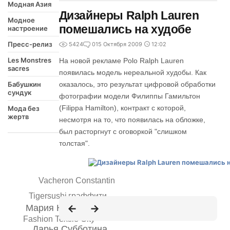
Модная Азия
Дизайнеры Ralph Lauren
Модное
помешались на худобе
настроение
Пресс-релиз
5424
0
15 Октября 2009
12:02
Les Monstres
На новой рекламе Polo Ralph Lauren
sacres
появилась модель нереальной худобы. Как
Бабушкин
оказалось, это результат цифровой обработки
сундук
фотографии модели Филиппы Гамильтон
(Filippa Hamilton), контракт с которой,
Мода без
жертв
несмотря на то, что появилась на обложке,
был расторгнут с оговоркой "слишком
толстая".
Vacheron Constantin
Tigersushi
граффити
Мария Кожевникова
Fashion Textile City
Дарья Субботина