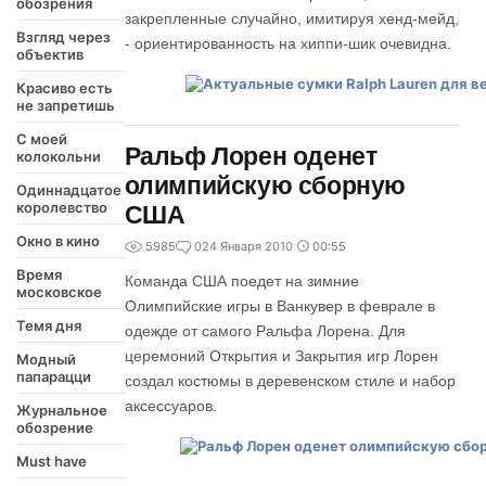
обозрения
закрепленные случайно, имитируя хенд-мейд,
Взгляд через
- ориентированность на хиппи-шик очевидна.
объектив
Красиво есть
не запретишь
С моей
Ральф Лорен оденет
колокольни
олимпийскую сборную
Одиннадцатое
королевство
США
Окно в кино
5985
0
24 Января 2010
00:55
Время
Команда США поедет на зимние
московское
Олимпийские игры в Ванкувер в феврале в
Темя дня
одежде от самого Ральфа Лорена. Для
церемоний Открытия и Закрытия игр Лорен
Модный
папарацци
создал костюмы в деревенском стиле и набор
аксессуаров.
Журнальное
обозрение
Must have