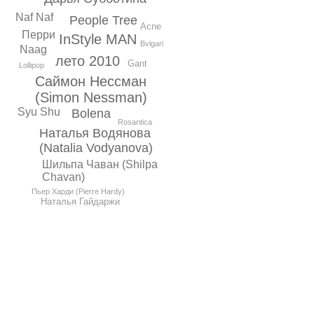
Naf Naf
People Tree
Acne
Перри
InStyle MAN
Bvlgari
Naag
лето 2010
Gant
Lollipop
Саймон Нессман
(Simon Nessman)
Syu Shu
Bolena
Rosantica
Наталья Водянова
(Natalia Vodyanova)
Шильпа Чаван (Shilpa
Chavan)
Пьер Харди (Pierre Hardy)
Наталья Гайдаржи