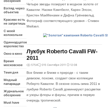
обозрения
Четыре звезды позируют в модном золоте от
Взгляд через
Кавалли: Наоми Кэмпбелл, Карен Элсон,
объектив
Кристен МакМенами и Дафна Грёневельд.
Красиво есть
Фотограф соответствующего уровня - Стивен
не запретишь
Мейзел.
С моей
колокольни
Одиннадцатое
королевство
Лукбук Roberto Cavalli FW-
Окно в кино
2011
Время
московское
5754
0
15 Сентября 2011
12:08
Темя дня
Все ближе и ближе к природе - с таким
девизом, похоже, создает свои коллекции
Модный
папарацци
Роберто Кавалли. В сезоне осень-зима 2011 в
лукбуке Roberto Cavalli доминируют расцветки
Журнальное
и узоры флоры и фауны, причем в первую
обозрение
очередь тропической.
Must have