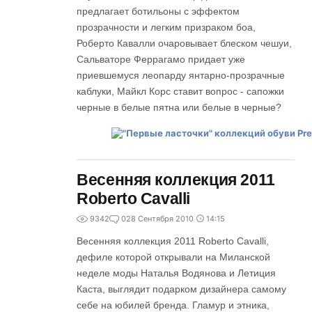
предлагает ботильоны с эффектом
прозрачности и легким призраком боа,
Роберто Кавалли очаровывает блеском чешуи,
Сальваторе Феррагамо придает уже
приевшемуся леопарду янтарно-прозрачные
каблуки, Майкл Корс ставит вопрос - сапожки
черные в белые пятна или белые в черные?
Весенняя коллекция 2011
Roberto Cavalli
9342
0
28 Сентября 2010
14:15
Весенняя коллекция 2011 Roberto Cavalli,
дефиле которой открывали на Миланской
неделе моды Наталья Водянова и Летиция
Каста, выглядит подарком дизайнера самому
себе на юбилей бренда. Гламур и этника,