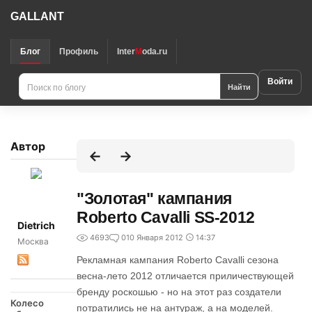
GALLANT
Блог
Профиль
Inter
M
oda.ru
Войти
Найти
Автор
"Золотая" кампания
Roberto Cavalli SS-2012
Dietrich
4693
0
10 Января 2012
14:37
Москва
Рекламная кампания Roberto Cavalli сезона
весна-лето 2012 отличается приличествующей
бренду роскошью - но на этот раз создатели
Колесо
потратились не на антураж, а на моделей.