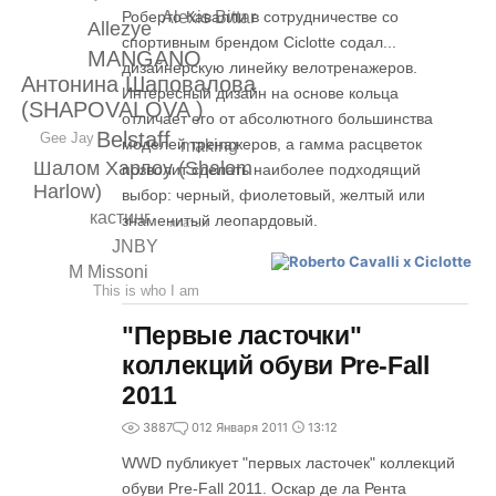
Роберто Кавалли в сотрудничестве со
Alexis Bittar
Allezye
спортивным брендом Ciclotte содал...
MANGANO
дизайнерскую линейку велотренажеров.
Антонина Шаповалова
Интересный дизайн на основе кольца
(SHAPOVALOVA )
отличает его от абсолютного большинства
Belstaff
Gee Jay
моделей тренажеров, а гамма расцветок
making
Шалом Харлоу (Shalom
позволит сделать наиболее подходящий
Harlow)
выбор: черный, фиолетовый, желтый или
кастинг
знаменитый леопардовый.
платья
JNBY
M Missoni
This is who I am
"Первые ласточки"
коллекций обуви Pre-Fall
2011
3887
0
12 Января 2011
13:12
WWD публикует "первых ласточек" коллекций
обуви Pre-Fall 2011. Оскар де ла Рента