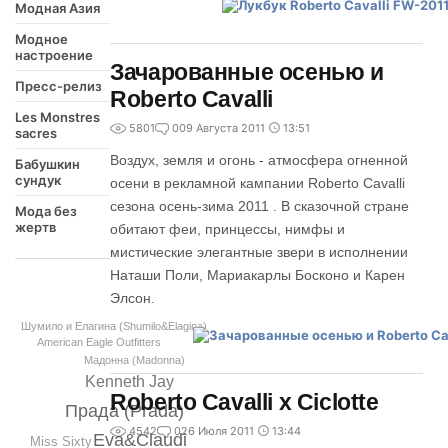
Модная Азия
Модное
настроение
Зачарованные осенью и
Пресс-релиз
Roberto Cavalli
Les Monstres
5801
0
09 Августа 2011
13:51
sacres
Воздух, земля и огонь - атмосфера огненной
Бабушкин
сундук
осени в рекламной кампании Roberto Cavalli
сезона осень-зима 2011 . В сказочной стране
Мода без
жертв
обитают феи, принцессы, нимфы и
мистические элегантные звери в исполнении
Наташи Поли, Мариакарлы Босконо и Карен
Элсон.
Шумило и Елагина (Shumilo&Elagina)
American Eagle Outfitters
Мадонна (Madonna)
Kenneth Jay
Roberto Cavalli x Ciclotte
Прада (Prada)
4542
0
26 Июля 2011
13:44
Eva&Claudi
Miss Sixty