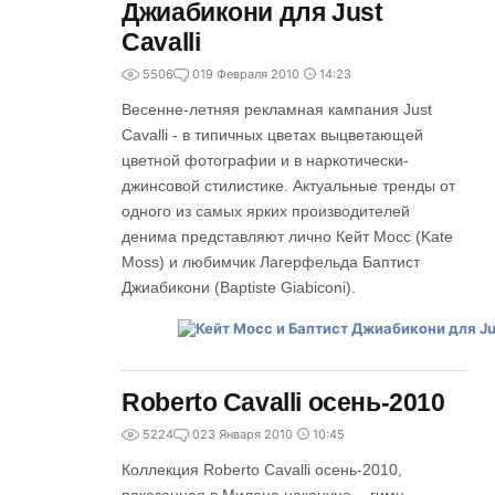
Джиабикони для Just
Cavalli
5506
0
19 Февраля 2010
14:23
Весенне-летняя рекламная кампания Just
Cavalli - в типичных цветах выцветающей
цветной фотографии и в наркотически-
джинсовой стилистике. Актуальные тренды от
одного из самых ярких производителей
денима представляют лично Кейт Мосс (Kate
Moss) и любимчик Лагерфельда Баптист
Джиабикони (Baptiste Giabiconi).
Roberto Cavalli осень-2010
5224
0
23 Января 2010
10:45
Коллекция Roberto Cavalli осень-2010,