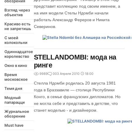
обозрения
представит коллекцию под своим именем, а
Взгляд через
на имя модели Стелы Ндомби начали
объектив
работать Александр Фереров и Никита
Красиво есть
Северинов.
не запретишь
С моей
колокольни
Одиннадцатое
STELLANDOMBI: мода на
королевство
ринге
Окно в кино
9989
0
03 Апреля 2010
18:00
Время
московское
Стелла Ндомби родилась 20 августа 1981
Темя дня
года в Браззавиле — столице Республики
Конго, в семье французских дипломатов. Но
Модный
папарацци
не могла себе и представить в детстве, что
станет моделью - и дизайнером.
Журнальное
обозрение
Must have