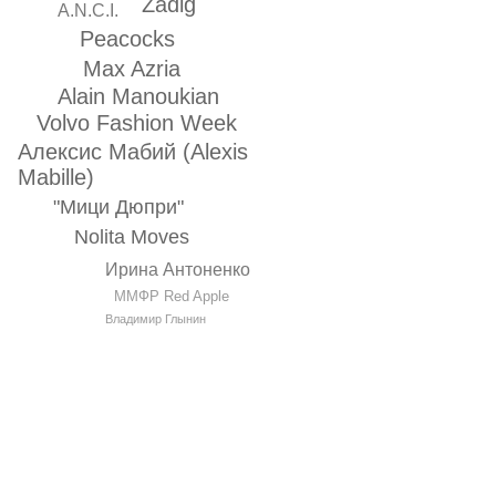
Zadig
A.N.C.I.
Peacocks
Max Azria
Alain Manoukian
Volvo Fashion Week
Алексис Мабий (Alexis
Mabille)
"Мици Дюпри"
Nolita Moves
Ирина Антоненко
ММФР Red Apple
Владимир Глынин