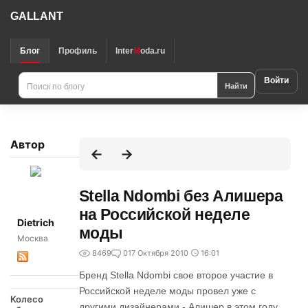
GALLANT
Блог
Профиль
Inter
M
oda.ru
Войти
Найти
Автор
Stella Ndombi без Алишера
на Российской неделе
Dietrich
моды
Москва
8469
0
17 Октября 2010
16:01
Бренд Stella Ndombi свое второе участие в
Российской неделе моды провел уже с
Колесо
другими дизайнерами - Алишер в этом году