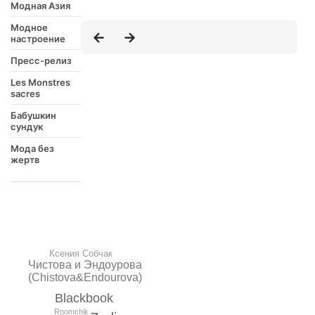
Модная Азия
Модное
настроение
Пресс-релиз
Les Monstres
sacres
Бабушкин
сундук
Мода без
жертв
Ксения Собчак
Чистова и Эндоурова
(Chistova&Endourova)
Blackbook
Roomchik