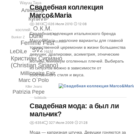
Wayuu Taya
Свадебная коллекция
Алиишер
Marco&Maria
КупиVIP
3613
0
26 Июля 2010
12:08
О.К.М.
косплей
Свадебная коллекция итальянского бренда
iPod
Dune
Bunker Z
Marco&Maria - неплохие варианты для главной
Femme Fest
Moncler
торжественной церемонии в жизни большинства
SV2
LeDiLe
H&M
девушек: драпировки, асиметрия, этнические
Кристиан Сириано
мотивы, минимум оголенных плечей. Выбирать
(Christian Siriano)
из силуэтов можно в зависимости от
Millionaire Fair
собственного стиля и вкуса.
Marc O`Polo
Killer Jeans
Patrizia Pepe
ludaluda
Свадебная мода: а был ли
мальчик?
6354
3
27 Июля 2009
21:28
Мода — капризная штучка. Девушки гоняются за