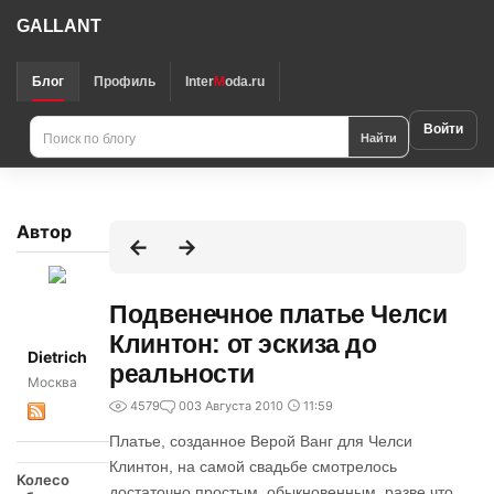
GALLANT
Блог
Профиль
Inter
M
oda.ru
Войти
Найти
Автор
Подвенечное платье Челси
Клинтон: от эскиза до
Dietrich
реальности
Москва
4579
0
03 Августа 2010
11:59
Платье, созданное Верой Ванг для Челси
Клинтон, на самой свадьбе смотрелось
Колесо
достаточно простым, обыкновенным, разве что