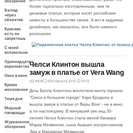
обозрения
более тщательно изготовленным, чем те
Взгляд
дешевые платья, которые носят российские
через
объектив
невесты в большинстве своем. А вот в задумках
дизайнера, как оказалось, все было намного
Красиво
есть не
роскошнее.
запретишь
С моей
колокольни
Одиннадцатое
Челси Клинтон вышла
королевство
замуж в платье от Vera Wang
Окно в кино
9474
0
02 Августа 2010
10:12
Время
московское
Дочь Билла Клинтона воплотила мечту героини
"Секса в большом городе" Кэри Брэдшоу и
Темя дня
вышла замуж в платье от Веры Вонг - не в кино,
Модный
а по-настоящему. В минувший уик-энд 30-
папарацци
летняя Челси Клинтон стала женой банкира
Журнальное
Марка Мезвински, сына бывших конгрессменов
обозрение
Эда и Марджори Мезвински.