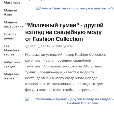
Must have
Модная
Азия
Модное
"Молочный туман" - другой
настроение
взгляд на свадебную моду
Пресс-
от Fashion Collection
релиз
Les
4281
2
26 Июля 2010
17:04
Monstres
sacres
Июльско-августовский номер Fashion Collection,
как я уже писала, посвящен свадебной
Бабушкин
сундук
тематике. Роскошная фотосессия "Молочный
туман" - предложение невестам подойти
Мода без
нестандартно к выбору свадебного наряда,
жертв
отказавшись от заезженных и невыгодных для
фигуры платьев корсет+юбка на кринолине.