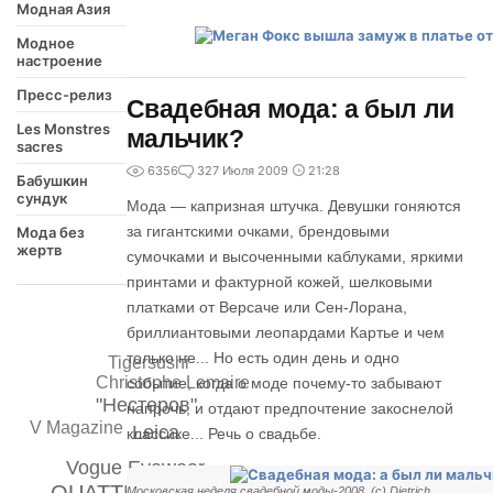
Модная Азия
Модное
настроение
Пресс-релиз
Свадебная мода: а был ли
Les Monstres
мальчик?
sacres
6356
3
27 Июля 2009
21:28
Бабушкин
сундук
Мода — капризная штучка. Девушки гоняются
за гигантскими очками, брендовыми
Мода без
жертв
сумочками и высоченными каблуками, яркими
принтами и фактурной кожей, шелковыми
платками от Версаче или Сен-Лорана,
бриллиантовыми леопардами Картье и чем
только не... Но есть один день и одно
Tigersushi
Christophe Lemaire
событие, когда о моде почему-то забывают
"Нестеров"
напрочь, и отдают предпочтение закоснелой
V Magazine
Leica
классике... Речь о свадьбе.
Vogue Eyewear
Московская неделя свадебной моды-2008, (с) Dietrich