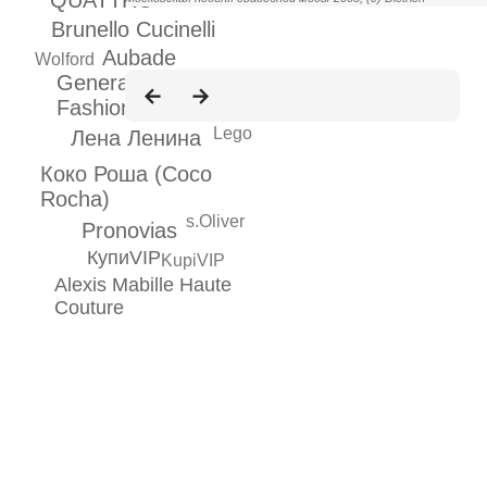
QUATTRO
Brunello Cucinelli
Aubade
Wolford
Generation Next
Fashion Week
Lego
Лена Ленина
Коко Роша (Coco
Rocha)
s.Oliver
Pronovias
КупиVIP
KupiVIP
Alexis Mabille Haute
Couture