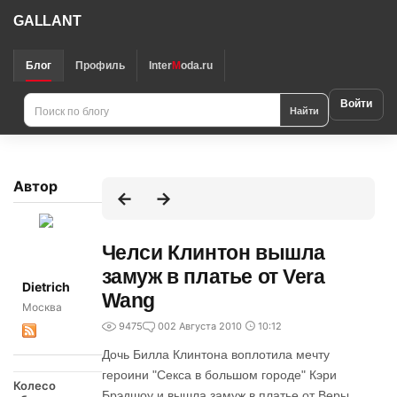
GALLANT
Блог
Профиль
Inter
M
oda.ru
Войти
Найти
Автор
Челси Клинтон вышла
замуж в платье от Vera
Dietrich
Wang
Москва
9475
0
02 Августа 2010
10:12
Дочь Билла Клинтона воплотила мечту
героини "Секса в большом городе" Кэри
Колесо
Брэдшоу и вышла замуж в платье от Веры