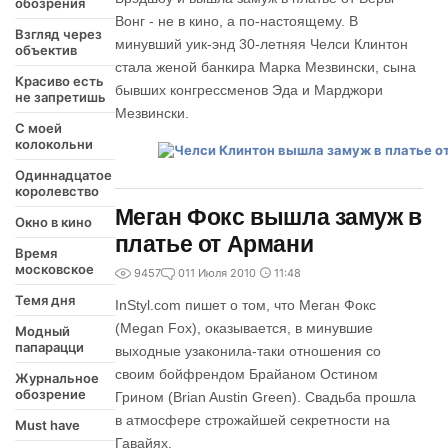
обозрения
Вонг - не в кино, а по-настоящему. В
Взгляд через
минувший уик-энд 30-летняя Челси Клинтон
объектив
стала женой банкира Марка Мезвински, сына
Красиво есть
бывших конгрессменов Эда и Марджори
не запретишь
Мезвински.
С моей
колокольни
Одиннадцатое
королевство
Меган Фокс вышла замуж в
Окно в кино
платье от Армани
Время
московское
9457
0
11 Июля 2010
11:48
Темя дня
InStyl.com пишет о том, что Меган Фокс
(Megan Fox), оказывается, в минувшие
Модный
папарацци
выходные узаконила-таки отношения со
своим бойфрендом Брайаном Остином
Журнальное
обозрение
Грином (Brian Austin Green). Свадьба прошла
в атмосфере строжайшей секретности на
Must have
Гавайях.