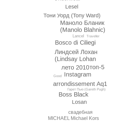
Lesel
Тони Уорд (Tony Ward)
Маноло Бланик
(Manolo Blahnic)
Lancel
Traveller
Bosco di Ciliegi
Линдсей Лохан
(Lindsay Lohan
топ-5
лето 2010
Instagram
Good
arrondissement Aq1
Гарет Пью (Gareth Pugh)
Boss Black
Losan
свадебная
MICHAEL Michael Kors