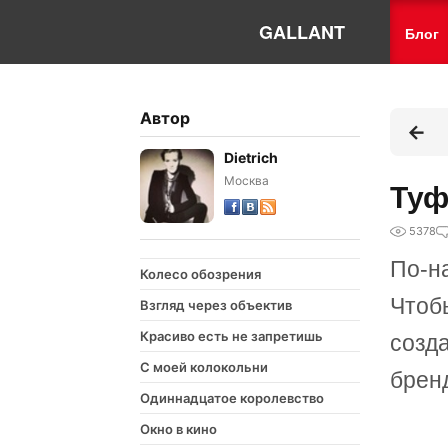
GALLANT
Блог
Автор
Dietrich
Москва
Туф
5378
По-н
Колесо обозрения
Чтобы
Взгляд через объектив
Красиво есть не запретишь
созд
С моей колокольни
бренд
Одиннадцатое королевство
Окно в кино