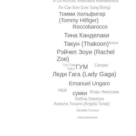
A LA RUSSE Anastasia Romantsova
Ли Сан Бон (Lee Sang Bong)
Томми Хильфигер
(Tommy Hilfiger)
Roccobarocco
Тина Канделаки
Такун (Thakoon)
Boboli
Рэйчел Зоуи (Rachel
Zoe)
Camper
Tra Tutti
ГУМ
Yuko
Леди Гага (Lady Gaga)
Emanuel Ungaro
H&M
Игорь Николаев
сумки
Delfina Delettrez
Анжела Тонали (Angela Tonali)
Sentido Comun
сексуальные