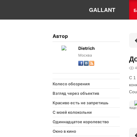
GALLANT
Б
Автор
Dietrich
Москва
До
4
С 1
Колесо обозрения
кон
Cou
Взгляд через объектив
Красиво есть не запретишь
лицо
С моей колокольни
Одиннадцатое королевство
Окно в кино