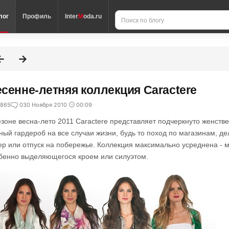
лог
Профиль
Inter
M
oda.ru
сенне-летняя коллекция Caractere
865
0
30 Ноября 2010
00:09
езоне весна-лето 2011 Caractere представляет подчеркнуто женс
ный гардероб на все случаи жизни, будь то поход по магазинам, д
ер или отпуск на побережье. Коллекция максимально усреднена - м
бенно выделяющегося кроем или силуэтом.