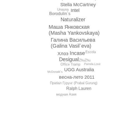
Stella McCartney
Unauna
Intel
Borodulin`s
Naturalizer
Маша Янковская
(Masha Yankovskaya)
Галина Васильева
(Galina Vasil`eva)
Escola
Incase
Хлоэ
Desigual
ZhuZhu
Pamela Love
Office Tramp
UGG Australia
McDonald`s
весна-лето 2011
Прабал Гурунг (Prabal Gurung)
Ralph Lauren
модная Азия