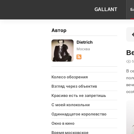
GALLANT
Б
Автор
Dietrich
Москва
Ве
5
В с
Колесо обозрения
пол
веч
Взгляд через объектив
осо
Красиво есть не запретишь
С моей колокольни
Одиннадцатое королевство
Окно в кино
Время московское