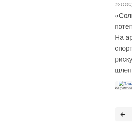
3566
«Солн
поте
На а
спор
риск
шлеп
Из фотосе