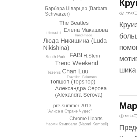
Кру
Барбара Шварцер (Barbara
7356
Schwarzer)
The Beatles
Круи
Елена Макашова
Intimissimi
боль
hand-made
Люда Никишина (Luda
помо
Nikishina)
FABI
H.Stern
South Park
моти
Trend Weekend
шика
Chan Luu
Tezenis
Pakerson
Traveller
Топшоп (Topshop)
Александра Серова
(Alexandra Serova)
Мар
pre-summer 2013
"Алиса в Стране Чудес"
5524
Chrome Hearts
Наоми Кэмпбелл (Naomi Kembell)
Пред