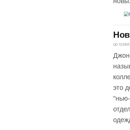
новых
Нов
12260
Джон
назыв
колле
это д
"нью-
отде
одеж