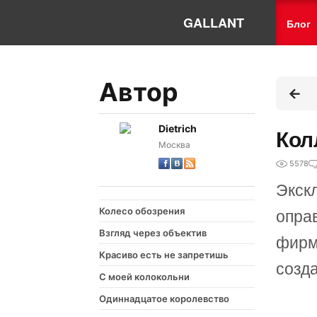
GALLANT
Блог
Автор
Dietrich
Кол
Москва
5578
Экск
Колесо обозрения
опра
Взгляд через объектив
фирм
Красиво есть не запретишь
созд
С моей колокольни
Одиннадцатое королевство