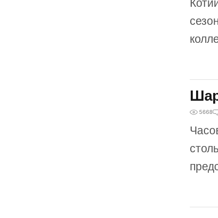
Котий
сезо
колл
Шар
5668
Часо
столь
пред