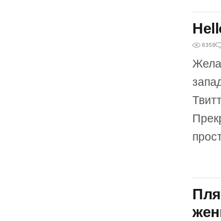
Hell
6359
Желая
запад
Твитт
Прек
прос
Пля
жен