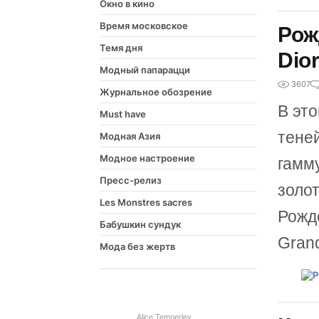
Окно в кино
Время московское
Рож
Темя дня
Dio
Модный папарацци
3607
Журнальное обозрение
В эт
Must have
тене
Модная Азия
Модное настроение
гамм
Пресс-релиз
золот
Les Monstres sacres
Рожд
Бабушкин сундук
Grand
Мода без жертв
Alice Temperley