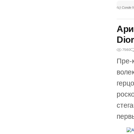
(с) Conde N
Ари
Dio
7560
Пре-
воле
герц
роско
стега
перв