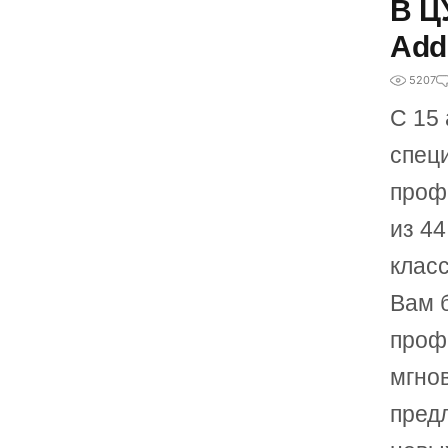
В Ц
Add
5207
С 15 
спец
проф
из 44
класс
Вам б
проф
мгно
пред