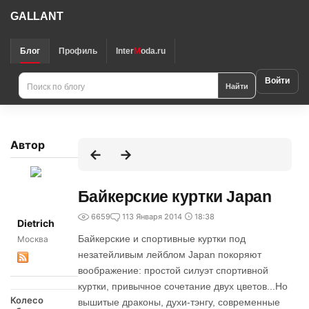
GALLANT
Блог
Профиль
Inter
M
oda.ru
Войти
Найти
Автор
Байкерские куртки Japan
6659
1
13 Января 2014
18:38
Dietrich
Байкерские и спортивные куртки под
Москва
незатейливым лейблом Japan покоряют
воображение: простой силуэт спортивной
куртки, привычное сочетание двух цветов...Но
Колесо
вышитые драконы, духи-тэнгу, современные