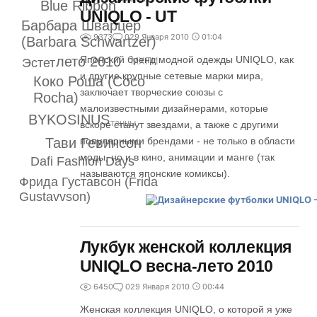
Blue Ribbon
UNIQLO - UT
Барбара Шварцер
9373
0
29 Января 2010
01:04
(Barbara Schwartzer)
лето 2010
Японский бренд модной одежды UNIQLO, как
Эстет
МХПИ
и другие крупные сетевые марки мира,
Коко Роша (Coco
заключает творческие союзы с
Rocha)
малоизвестными дизайнерами, которые
BYKOSINUS
танцы
вскоре станут звездами, а также с другими
популярными брендами - не только в области
Тави Гевинсон
моды, но и в кино, анимации и манге (так
Dafi Fashion Days
называются японские комиксы).
Фрида Густавсон (Frida
Gustavvson)
Лукбук женской коллекция
UNIQLO весна-лето 2010
6450
0
29 Января 2010
00:44
Женская коллекция UNIQLO, о которой я уже