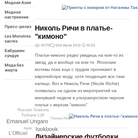
Модная Азия
Модное
настроение
Пресс-релиз
Николь Ричи в платье-
"кимоно"
Les Monstres
sacres
10779
0
04 Июля 2010
10:03
Бабушкин
Платье-кимоно редко увидишь на ком-то из
сундук
звезд, да и вообще на ком-то. Японские
Мода без
мотивы пока еще с трудом проникают в
жертв
европейскую моду, хотя тенденция все-таки
налицо. Вот и Николь Ричи (Nicole Richie)
появилась на одном из мероприятий на
минувшей неделе в ультракоротком черном
платье с верхом-"кимоно".
Russian Seasons
Toskana Loft
Thomas Pink
Emanuel Ungaro
lookbook
Apple
L’Officiel
Дизайнерские футболки
Marvel
GULI