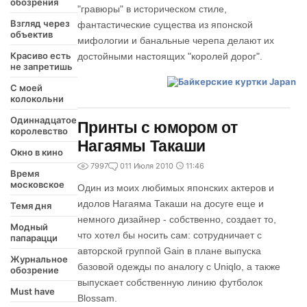
обозрения
"гравюры" в историческом стиле,
Взгляд через
фантастические существа из японской
объектив
мифологии и банальные черепа делают их
Красиво есть
достойными настоящих "королей дорог".
не запретишь
С моей
колокольни
Одиннадцатое
Принты с юмором от
королевство
Нагаямы Такаши
Окно в кино
7997
0
11 Июля 2010
11:46
Время
московское
Один из моих любимых японских актеров и
идолов Нагаяма Такаши на досуге еще и
Темя дня
немного дизайнер - собственно, создает то,
Модный
что хотел бы носить сам: сотрудничает с
папарацци
авторской группой Gain в плане выпуска
Журнальное
базовой одежды по аналогу с Uniqlo, а также
обозрение
выпускает собственную линию футболок
Must have
Blossam.