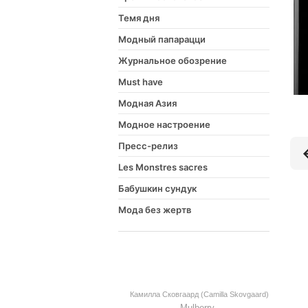
Темя дня
Модный папарацци
Журнальное обозрение
Must have
Модная Азия
Модное настроение
Пресс-релиз
Les Monstres sacres
Бабушкин сундук
Мода без жертв
Камилла Сковгаард (Camilla Skovgaard)
Mulberry