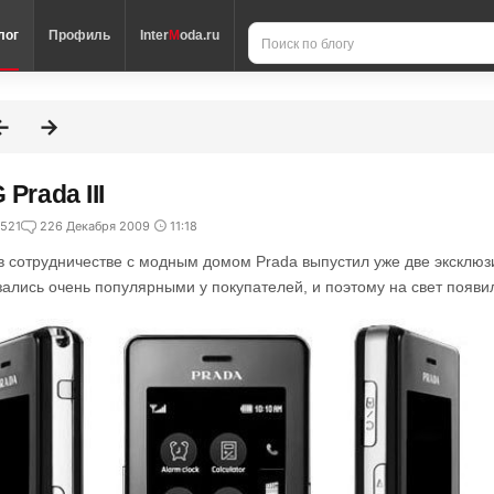
лог
Профиль
Inter
M
oda.ru
 Prada III
521
2
26 Декабря 2009
11:18
в сотрудничестве с модным домом Prada выпустил уже две эксклюз
зались очень популярными у покупателей, и поэтому на свет появи