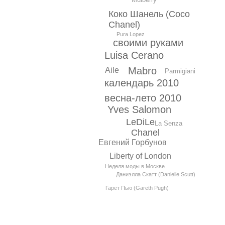
Коко Шанель (Coco
Chanel)
Pura Lopez
своими руками
Luisa Cerano
Mabro
Aile
Parmigiani
календарь 2010
весна-лето 2010
Yves Salomon
LeDiLe
La Senza
Chanel
Евгений Горбунов
Liberty of London
Неделя моды в Москве
Даниэлла Скатт (Danielle Scutt)
Гарет Пью (Gareth Pugh)