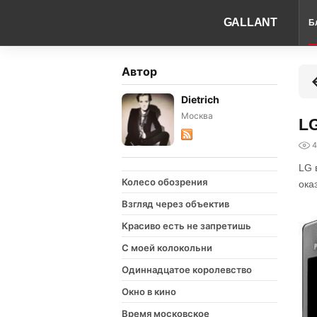
GALLANT
Б
Автор
Dietrich
Москва
LG
4
LG 
Колесо обозрения
ока
Взгляд через объектив
Красиво есть не запретишь
С моей колокольни
Одиннадцатое королевство
Окно в кино
Время московское