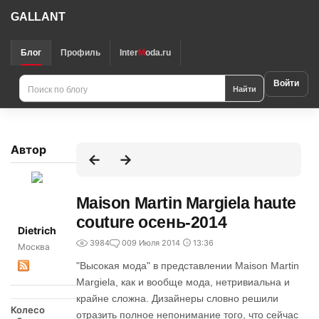
GALLANT
Блог
Профиль
Inter
M
oda.ru
Войти
Найти
Автор
Maison Martin Margiela haute
couture осень-2014
Dietrich
3984
0
09 Июля 2014
13:36
Москва
"Высокая мода" в представлении Maison Martin
Margiela, как и вообще мода, нетривиальна и
крайне сложна. Дизайнеры словно решили
Колесо
отразить полное непонимание того, что сейчас