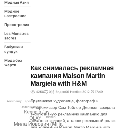
Модная Азия
Модное
настроение
Пресс-релиз
Les Monstres
sacres
Бабушкин
сундук
Мода без
жертв
Как снималась рекламная
кампания Maison Martin
Margiela with H&M
4258
0
Видео
09 Ноября 2012
17:49
Британская художница, фотограф и
Александр Терехов (Terexov)
кинорежиссер Сэм Тейлор-Джонсон создала
United Bamboo
Kenneth Jay
эксклюзивную рекламную кампанию для
Blanco
OLAY
печатных изданий, а также рекламный ролик
Мила Йовович (Milla
для коллекции Maison Martin Margiela with