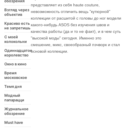
обозрения
представляет из себя haute couture,
Взгляд через
невозможность отличить вещь "кутюрной"
объектив
коллекции от расшитой с головы до ног модели
Красиво есть
какого-нибудь ASOS без изучения швов и
не запретишь
качества работы (да и то не факт), и в чем суть
С моей
"высокой моды" сегодня. Именно это
колокольни
смешение, микс, своеобразный пэчворк и стал
Одиннадцатое
основой коллекции.
королевство
Окно в кино
Время
московское
Темя дня
Модный
папарацци
Журнальное
обозрение
Must have