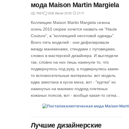
мода Maison Martin Margiela
7451
0
06 Июля 2010
21:11
Коллекцию Maison Martin Margiela сезона
осень 2010 скорее хочется назвать не "Haute
Couture", а "коллекцией неготовой одежды".
Всего пять моделей - они дефилировали
между манекенами, стендами с пуговицами,
словно в мастерской дизайнера. И выглядели
так, словно на них лишь накинули то, что
подвернулось под руку, а подвернулись какие-
то вспомогательные материалы: вот модель
едва замотана в кусок меха, вот - "куртка" из
накинутых на манекен подряд плетеных
кожаных поясов, вот - вообще какая-то сетка...
Лучшие дизайнерские