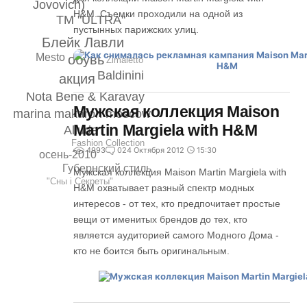
Jovovich)
H&M. Съемки проходили на одной из
ТМ "ULTRA"
пустынных парижских улиц.
Блейк Лавли
Mesto
обувь
Zimaletto
Baldinini
акция
Nota Bene & Karavay
Мужская коллекция Maison
marina makaron moscow
Martin Margiela with H&M
Allude
Fashion Collection
4993
0
24 Октября 2012
15:30
осень-2010
Губернский стиль
Мужская коллекция Maison Martin Margiela with
"Сны i Секреты"
H&M охватывает разный спектр модных
интересов - от тех, кто предпочитает простые
вещи от именитых брендов до тех, кто
является аудиторией самого Модного Дома -
кто не боится быть оригинальным.