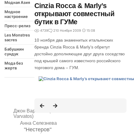
Модная Азия
Cinzia Rocca & Marly’s
Модное
открывают совместный
настроение
бутик в ГУМе
Пресс-релиз
4739
2
10 Ноября 2009
15:08
Les Monstres
sacres
10 ноября два знаменитых итальянских
бренда Cinzia Rocca & Marly’s обретут
Бабушкин
сундук
достойно дополняющее друг друга соседство
под крышей самого известного российского
Мода без
торгового дома – ГУМ.
жертв
Джон Варватос (John
Varvatos)
Анна Селезнева
"Нестеров"