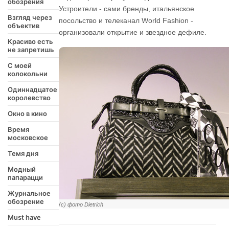
обозрения
Устроители - сами бренды, итальянское
Взгляд через
посольство и телеканал World Fashion -
объектив
организовали открытие и звездное дефиле.
Красиво есть
не запретишь
С моей
колокольни
Одиннадцатое
королевство
Окно в кино
Время
московское
Темя дня
Модный
папарацци
Журнальное
обозрение
(с) фото Dietrich
Must have