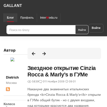
GALLANT
Блог
Профиль
Inter
M
oda.ru
Войти
Найти
Автор
Звездное открытие Cinzia
Rocca & Marly’s в ГУМе
Dietrich
5839
0
11 Ноября 2009
09:01
Москва
Накануне два знаменитых итальянских
бренда <b>Cinzia Rocca & Marly’s</b> открыли
в ГУМе общий бутик - но с двумя входами,
Колесо
над которыми красуются два названия.