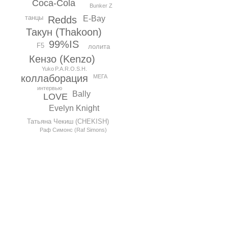
Coca-Cola
Bunker Z
танцы
E-Bay
Redds
Такун (Thakoon)
99%IS
F5
лолита
Кензо (Kenzo)
Yuko
P.A.R.O.S.H.
коллаборация
МЕГА
интервью
Bally
LOVE
Evelyn Knight
Татьяна Чекиш (CHEKISH)
Раф Симонс (Raf Simons)