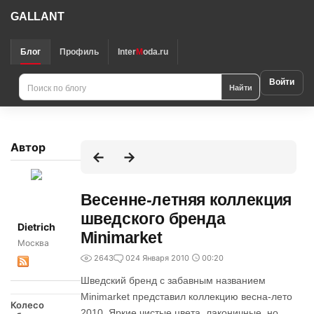
GALLANT
Блог
Профиль
Inter
M
oda.ru
Войти
Найти
Автор
Весенне-летняя коллекция
шведского бренда
Dietrich
Minimarket
Москва
2643
0
24 Января 2010
00:20
Шведский бренд с забавным названием
Minimarket представил коллекцию весна-лето
Колесо
2010. Яркие чистые цвета, лаконичные, но