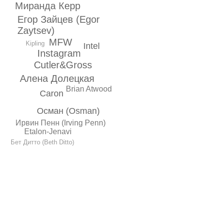
Миранда Керр
Егор Зайцев (Egor
Zaytsev)
MFW
Kipling
Intel
Instagram
Cutler&Gross
Алена Долецкая
Brian Atwood
Caron
Осман (Оsman)
Ирвин Пенн (Irving Penn)
Etalon-Jenavi
Бет Дитто (Beth Ditto)