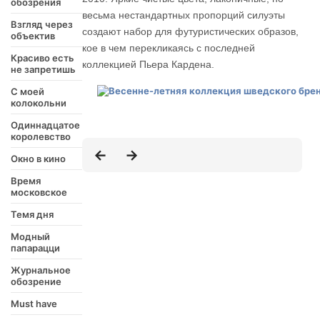
обозрения
весьма нестандартных пропорций силуэты
Взгляд через
создают набор для футуристических образов,
объектив
кое в чем перекликаясь с последней
Красиво есть
коллекцией Пьера Кардена.
не запретишь
С моей
колокольни
Одиннадцатое
королевство
Окно в кино
Время
московское
Темя дня
Модный
папарацци
Журнальное
обозрение
Must have