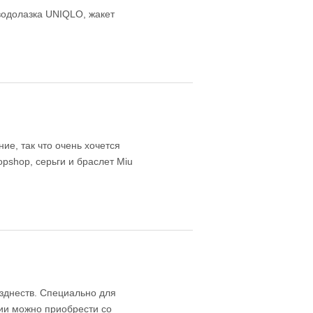
водолазка UNIQLO, жакет
ие, так что очень хочется
pshop, серьги и браслет Miu
азднеств. Специально для
ции можно приобрести со