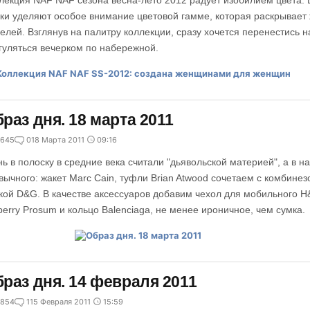
лекция NAF NAF сезона весна-лето 2012 радует изобилием цвета. 
ки уделяют особое внимание цветовой гамме, которая раскрывает 
елей. Взглянув на палитру коллекции, сразу хочется перенестись 
гуляться вечерком по набережной.
раз дня. 18 марта 2011
645
0
18 Марта 2011
09:16
нь в полоску в средние века считали "дьявольской материей", а в 
вычного: жакет Marc Cain, туфли Brian Atwood сочетаем с комбинез
кой D&G. В качестве аксессуаров добавим чехол для мобильного H&
berry Prosum и кольцо Balenciaga, не менее ироничное, чем сумка.
раз дня. 14 февраля 2011
854
1
15 Февраля 2011
15:59