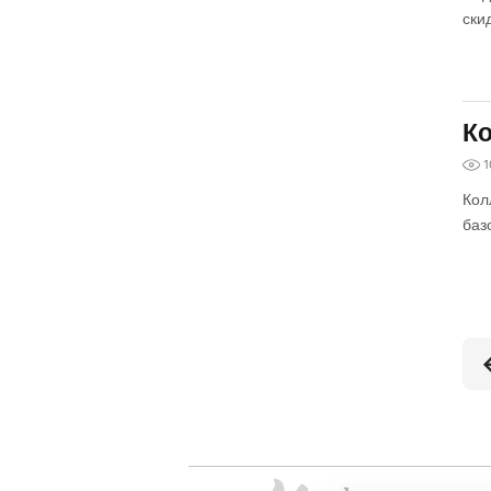
ски
Ко
1
Кол
баз