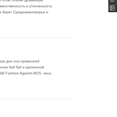
В этом сезоне дизайнеры
женственность и утонченность
на берег Средиземноморья и
наши дни она привычней
оном Naf Naf и ироничной
M Fashion Against AIDS, часы