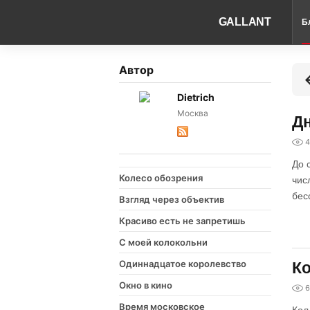
GALLANT
Б
Автор
Dietrich
Москва
Дн
4
До 
Колесо обозрения
чис
бес
Взгляд через объектив
Красиво есть не запретишь
С моей колокольни
Одиннадцатое королевство
Ко
Окно в кино
6
Время московское