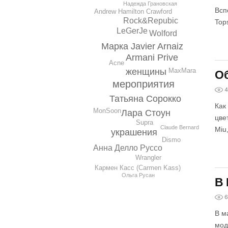
Надежда Грановская
Всп
Andrew Hamilton Crawford
Rock&Repubic
Top
LeGerJe
Wolford
Марка Javier Arnaiz
Armani Prive
Acne
MaxMara
женщины
Об
мероприятия
4
Татьяна Сорокко
Как
MonSoon
Лара Стоун
цве
Supra
Claude Bernard
Miu
украшения
Dismo
Анна Делло Руссо
Wrangler
Кармен Касс (Carmen Kass)
Ольга Русан
В 
6
В м
мод