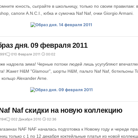
омните юность, сыграйте в школьницу, только по своим правилам: 
shop, сапоги A.N.C.I., юбка и сумочка Naf Naf, очки Giorgio Armani.
раз дня. 09 февраля 2011
991
0
10 Февраля 2011
00:02
 же надоела зима! Черные потоки людей лишь усугубляют впечатлен
та! Жакет H&M "Glamour", шорты H&M, пальто Naf Naf, ботильоны To
, кольцо Alexander Arne.
Naf Naf скидки на новую коллекцию
194
0
02 Декабря 2010
02:36
агазинах NAF NAF началась подготовка к Новому году и череде пр
ниц только с 1 по 12 декабря коктейльные платья из новой коллек