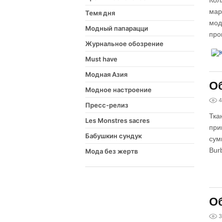
Кол
мар
Темя дня
мод
Модный папарацци
про
Журнальное обозрение
Must have
Модная Азия
Об
Модное настроение
4
Пресс-релиз
Тка
Les Monstres sacres
при
Бабушкин сундук
сум
Bur
Мода без жертв
Об
3