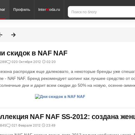
лог
Профиль
Inter
M
oda.ru
и скидок в NAF NAF
289
0
20 Октября 2012
02:20
сезона распродаж еще далековато, а некоторые бренды уже спешат
ле - NAF NAF. Бренд рекомендует шопинг как лучшее средство от о
солнечные дни и дарит всем скидки до 50% на новую, осенне-зим
ллекция NAF NAF SS-2012: создана же
845
0
21 Февраля 2012
23:49