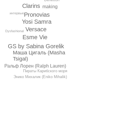
Clarins
making
Pronovias
интервью
Yosi Samra
Versace
Dysfashional
Esme Vie
GS by Sabina Gorelik
Маша Цигаль (Masha
Tsigal)
Ральф Лорен (Ralph Lauren)
Пираты Карибского моря
Энико Михалик (Eniko Mihalik)