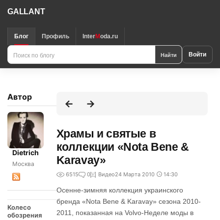
GALLANT
Блог
Профиль
Inter
M
oda.ru
Поиск
Найти
Войти
по
блогу
Автор
Храмы и святые в
коллекции «Nota Bene &
Dietrich
Karavay»
Москва
6515
0
Видео
24 Марта 2010
14:30
Осенне-зимняя коллекция украинского
бренда «Nota Bene & Karavay» сезона 2010-
Колесо
2011, показанная на Volvo-Неделе моды в
обозрения