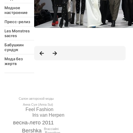
Модное
настроение
Пресс-релиз
Les Monstres
sacres
Бабушкин
сундук
Мода без
жертв
Салон авторской моды
Анна Суи (Anna Sui)
Feel Fashion
Iris van Herpen
весна-лето 2011
Braccialini
Bershka
Benetton