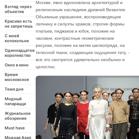
Москве, явно вдохновлена архитектурой и
Взгляд через
религиозным наследием древней Византии.
объектив
Объемные украшения, воспроизводящие
Красиво есть
лепнину и силуэты храмов, строгие формы
не запретишь
платьев, пиджаков и юбок, похожие на
С моей
часовни, контрастные геометрические
колокольни
рисунки, похожие на метки шелкопряда, на
Одиннадцатое
телесной ткани, создающие ощущения тату, -
королевство
все это смотрится удивительно необычно и
Окно в кино
целостно.
Время
московское
Темя дня
Модный
папарацци
Журнальное
обозрение
Must have
Модная Азия