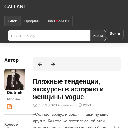
GALLANT
Блог
Профиль
Inter
M
oda.ru
Войти
Найти
Автор
Пляжные тенденции,
экскурсы в историю и
Dietrich
женщины Vogue
Москва
3567
0
23 Апреля 2009
12:56
«Солнце, воздух и вода» - наши лучшие
друзья. Как только потеплело, об этом
Колесо
немедленно вспомнили мировые бренды. На