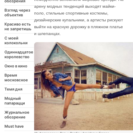
обозрения
арену модных тенденций выходят майки-
Взгляд через
поло, стильные спортивные костюмы,
объектив
дизайнерские купальники, а артисты рискуют
Красиво есть
выйти на красную дорожку в пляжном платье
не запретишь
и шлепанцах.
С моей
колокольни
Одиннадцатое
королевство
Окно в кино
Время
московское
Темя дня
Модный
папарацци
Журнальное
обозрение
Must have