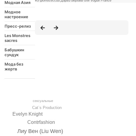
Из фотосессии Дарьи Вербвы для Vogue France
Модная Азия
Модное
настроение
Пресс-релиз
Les Monstres
sacres
Бабушкин
сундук
Мода без
жертв
сексуальные
Cat`s Production
Evelyn Knight
Contrfashion
Лиу Вен (Liu Wen)