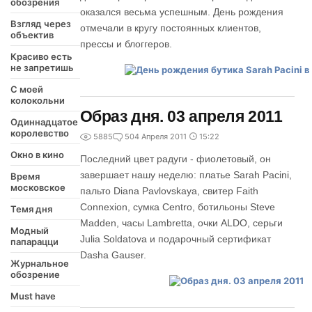
обозрения
оказался весьма успешным. День рождения
Взгляд через
отмечали в кругу постоянных клиентов,
объектив
прессы и блоггеров.
Красиво есть
не запретишь
С моей
колокольни
Образ дня. 03 апреля 2011
Одиннадцатое
королевство
5885
5
04 Апреля 2011
15:22
Окно в кино
Последний цвет радуги - фиолетовый, он
завершает нашу неделю: платье Sarah Pacini,
Время
московское
пальто Diana Pavlovskaya, свитер Faith
Connexion, сумка Centro, ботильоны Steve
Темя дня
Madden, часы Lambretta, очки ALDO, серьги
Модный
Julia Soldatova и подарочный сертификат
папарацци
Dasha Gauser.
Журнальное
обозрение
Must have