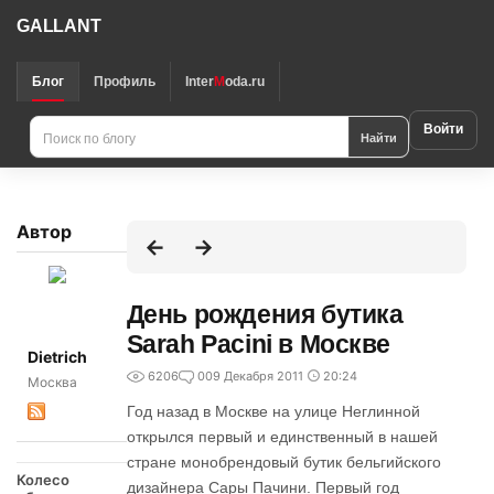
GALLANT
Блог
Профиль
Inter
M
oda.ru
Войти
Найти
Автор
День рождения бутика
Sarah Pacini в Москве
Dietrich
6206
0
09 Декабря 2011
20:24
Москва
Год назад в Москве на улице Неглинной
открылся первый и единственный в нашей
стране монобрендовый бутик бельгийского
Колесо
дизайнера Сары Пачини. Первый год