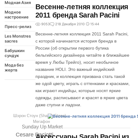
Модная Азия
Весенне-летняя коллекция
Модное
2011 бренда Sarah Pacini
настроение
9053
2
18 Декабря 2010
15:44
Пресс-релиз
Весенне-летняя коллекция 2011 Sarah Pacini,
Les Monstres
sacres
с которой начинается история бренда в
России (об открытии первого бутика
Бабушкин
бельгийского дизайнера читайте в ближайшее
сундук
время у Любы Трейго), носит необычное
Мода без
название HOLI. Это важный индийский
жертв
праздник, и коллекция призвана стать такой
же одой цвету, играть с оттенками и красками,
как играют индийцы, которые носят яркие
одежды, расписывают и красят в яркие цвета
даже ступни и ладони.
Шэрон Стоун (Sharon Stone)
Мегафон
Sunday Up Market
Cesare Paciotti
Аксессуары Sarah Pacini из