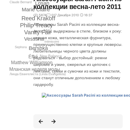
Claude Bernard
Losan
коллекции весна-лето 2011
Marie Claire
5874
0
17 Декабря 2010
16:37
Reed Krakoff
Philip Treacy
Аксессуары Sarah Pacini из коллекции весна-
лето 2011 выдержаны в стиле, близком к року:
Vanity Fair
черная кожа, металлическая фурнитура,
Vesssna
Intimissimi
преимущественно клепки и крупные люверсы.
Sephora
Bershka
Любительницы черного цвета должны
New Balance
Éffré
радоваться - выбор достойный: ремни
Matthew Williamson
широкие и узкие, ожерелья из цепочек с
Мланская неделя моды
лентами, сумки и сумочки из кожи и текстиля,
Линда Евангелиста (Linda Evangelista)
они станут отличным дополнением к любому
гардеробу.