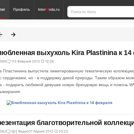
лог
Профиль
Inter
M
oda.ru
юбленная выхухоль Kira Plastinina к 1
565
1
13 Февраля 2013
12:26
а Пластинина выпустила лимитированную тематическую коллекцию 
 с сердечками, но - в поддержку дикой природы. Таким образом мо
а - подарить любимой девушке новую брендовую вещь и помочь W
вымирания.
езентация благотворительной коллекции
562
0
Видео
07 Апреля 2012
03:23