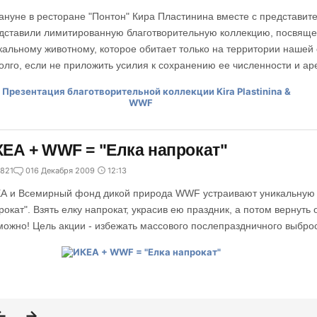
ануне в ресторане "Понтон" Кира Пластинина вместе с представ
дставили лимитированную благотворительную коллекцию, посвяще
кальному животному, которое обитает только на территории нашей 
олго, если не приложить усилия к сохранению ее численности и ар
ЕА + WWF = "Елка напрокат"
821
0
16 Декабря 2009
12:13
А и Всемирный фонд дикой природа WWF устраивают уникальную
рокат". Взять елку напрокат, украсив ею праздник, а потом вернуть
можно! Цель акции - избежать массового послепраздничного выбро