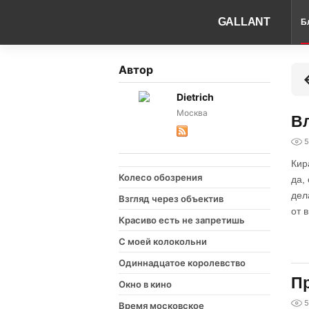
GALLANT
Б
Автор
Dietrich
Москва
Вл
5
Кир
Колесо обозрения
да,
дел
Взгляд через объектив
от 
Красиво есть не запретишь
С моей колокольни
Одиннадцатое королевство
Пр
Окно в кино
5
Время московское