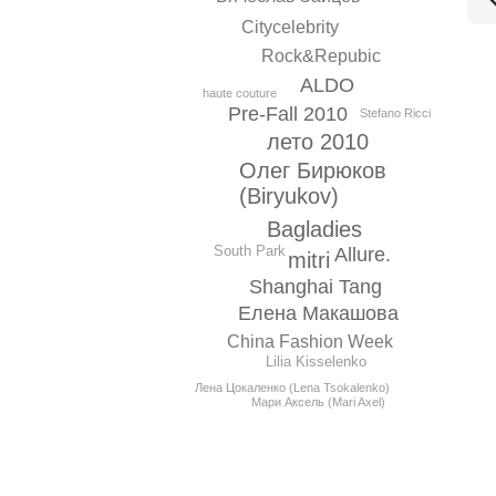
Citycelebrity
Rock&Repubic
ALDO
haute couture
Pre-Fall 2010
Stefano Ricci
лето 2010
Олег Бирюков
(Biryukov)
Bagladies
South Park
Allure.
mitri
Shanghai Tang
Елена Макашова
China Fashion Week
Lilia Kisselenko
Лена Цокаленко (Lena Tsokalenko)
Мари Аксель (Mari Axel)