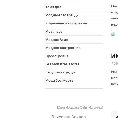
Нак
Темя дня
пре
Модный папарацци
уни
Журнальное обозрение
нед
Must have
Модная Азия
Модное настроение
ИК
Пресс-релиз
8
Les Monstres sacres
ИКЕ
Бабушкин сундук
нап
Мода без жертв
воз
Юлия Мордовец (Jules Mordovets)
Вячеслав Зайцев