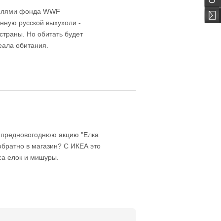
ителями фонда WWF
нную русской выхухоли -
страны. Но обитать будет
еала обитания.
 предновогоднюю акцию "Елка
 обратно в магазин? С ИКЕА это
са елок и мишуры.