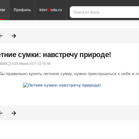
лог
Профиль
Inter
M
oda.ru
тние сумки: навстречу природе!
889
0
25 Июня 2011
15:16
бы правильно купить летнюю сумку, нужно прислушаться к себе и п