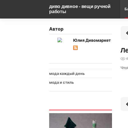
диво дивное - вещи ручной
Б
работы
Автор
Юлия Дивомаркет
Ле
4
Что
мода каждый день
мода и стиль
Интересно