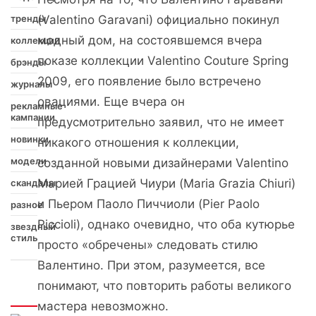
тренды
(Valentino Garavani) официально покинул
модный дом, на состоявшемся вчера
коллекции
показе коллекции Valentino Couture Spring
брэнды
2009, его появление было встречено
журналы
овациями. Еще вчера он
рекламные
кампании
предусмотрительно заявил, что не имеет
новинки
никакого отношения к коллекции,
модели
созданной новыми дизайнерами Valentino
Марией Грацией Чиури (Maria Grazia Chiuri)
скандалы
и Пьером Паоло Пиччиоли (Pier Paolo
разное
Piccioli), однако очевидно, что оба кутюрье
звездный
стиль
просто «обречены» следовать стилю
Валентино. При этом, разумеется, все
понимают, что повторить работы великого
Интересно
мастера невозможно.