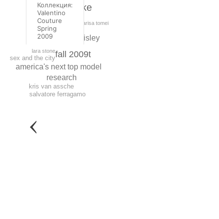
Коллекция:
mickey rourke
Valentino
bulgari
Couture
marisa tomei
dior
Spring
2009
sisley
karen millen
lara stone
fall 2009t
sex and the city
america's next top model
research
kris van assche
salvatore ferragamo