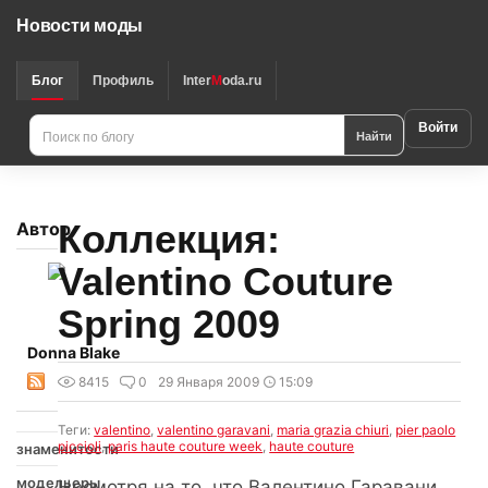
Новости моды
Блог
Профиль
Inter
M
oda.ru
Войти
Найти
Коллекция:
Автор
Valentino Couture
Spring 2009
Donna Blake
8415
0
29 Января 2009
15:09
Теги:
valentino
,
valentino garavani
,
maria grazia chiuri
,
pier paolo
piccioli
,
paris haute couture week
,
haute couture
знаменитости
модельеры
Несмотря на то, что Валентино Гаравани