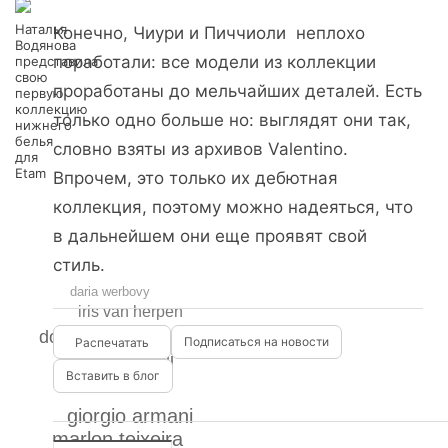
Наталья
Конечно, Чиури и Пиччиоли неплохо
Водянова
поработали: все модели из коллекции
представила
свою
проработаны до мельчайших деталей. Есть
первую
коллекцию
только одно больше но: выглядят они так,
нижнего
белья
словно взяты из архивов Valentino.
для
Etam
Впрочем, это только их дебютная
коллекция, поэтому можно надеяться, что
в дальнейшем они еще проявят свой
стиль.
daria werbovy
iris van herpen
donatella versace
Подписаться на новости
roberto cavalli
Вставить в блог
givenchy
giorgio armani
marlon teixeira