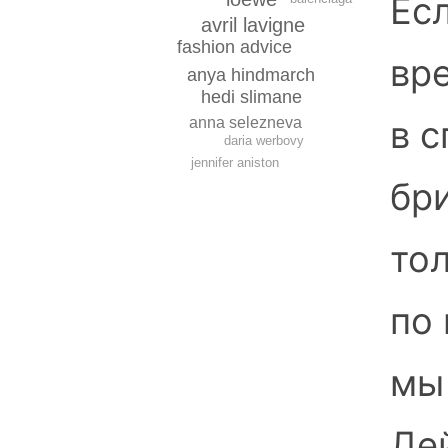
Есл
avril lavigne
fashion advice
вр
anya hindmarch
hedi slimane
в 
anna selezneva
daria werbovy
jennifer aniston
бр
то
по 
мы
Де