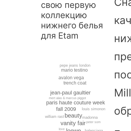
Сн
свою первую
коллекцию
ка
нижнего белья
для Etam
ни
пр
pepe jeans london
mario testino
по
avalon vega
trench coat
Mil
jean-paul gaultier
mert alas & marcus piggot
paris haute couture week
об
fall 2009
louis simonon
beauty
william rast
madonna
vanity fair
peter som
love
loewe
balenciaga