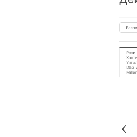
Рози
Хант
Уите
D&G 
Mille