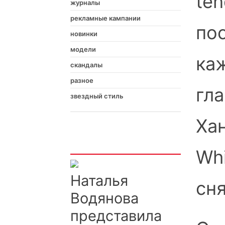
ten
журналы
рекламные кампании
по
новинки
модели
ка
скандалы
разное
гл
звездный стиль
Хан
Интересно
Whi
Наталья
сня
Водянова
представила