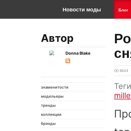
Новости моды
Блог
Ро
Автор
сн
Donna Blake
8644
Тег
знаменитости
mill
модельеры
тренды
Пр
коллекции
брэнды