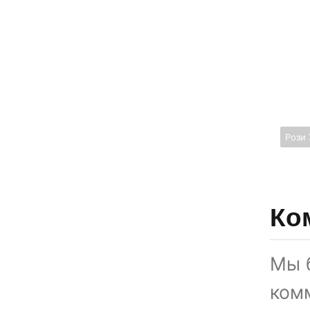
Рози 
Ко
Мы 
ком