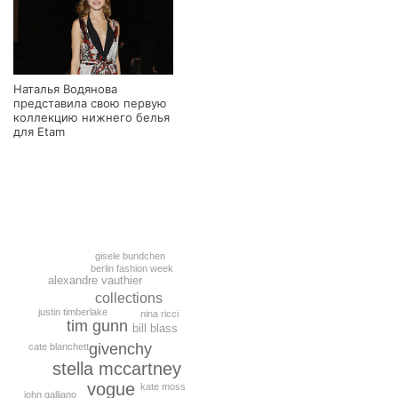
Наталья Водянова
представила свою первую
коллекцию нижнего белья
для Etam
gisele bundchen
berlin fashion week
alexandre vauthier
collections
justin timberlake
nina ricci
tim gunn
bill blass
givenchy
cate blanchett
stella mccartney
vogue
kate moss
john galliano