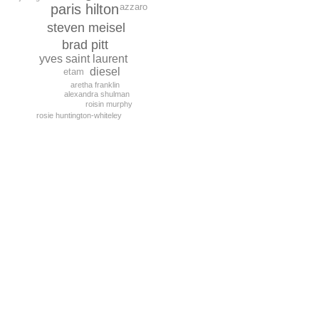
azzaro
paris hilton
steven meisel
brad pitt
yves saint laurent
diesel
etam
aretha franklin
alexandra shulman
roisin murphy
rosie huntington-whiteley