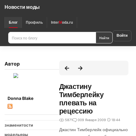
Новости моды
Блог
Профиль
Inter
M
oda.ru
Войти
Найти
Автор
Джастину
Тимберлейку
Donna Blake
плевать на
рецессию
5871
0
09 Января 2009
18:44
знаменитости
Джастин Тимберлейк официально
модельеры