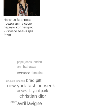
Наталья Водянова
представила свою
первую коллекцию
нижнего белья для
Etam
pepe jeans london
ann hathaway
fornarina
versace
brad pitt
gisele bundchen
new york fashion week
bryant park
azzaro
christian dior
etam
avril lavigne