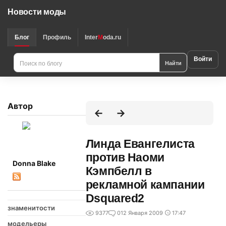
Новости моды
Блог
Профиль
Inter
M
oda.ru
Войти
Найти
Автор
Линда Евангелиста
против Наоми
Donna Blake
Кэмпбелл в
рекламной кампании
Dsquared2
знаменитости
9377
0
12 Января 2009
17:47
модельеры