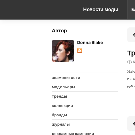
Новости моды
Б
Автор
Donna Blake
Тр
6
Sal
знаменитости
изг
дол
модельеры
тренды
коллекции
брэнды
журналы
рекламные кампании