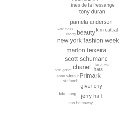
ines de la fressange
tony duran
pamela anderson
kate moss
kim cattral
beauty
charity
new york fashion week
marlon teixeira
scott schumanc
jason wu
chanel
hats
pixie geldof
Primark
anna wintour
stefanel
givenchy
luke song
jerry hall
ann hathaway