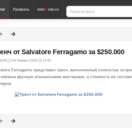
лог
Профиль
Inter
M
oda.ru
енч от Salvatore Ferragamo за $250.000
616
0
19 Января 2009
21:42
vatore Ferragamo представил тренч, выполненный полностью из кр
отовлена вручную итальянскими мастерами, а стоимость ее состав
ларов.