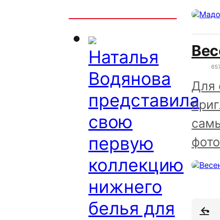
Интересно
Вес
Наталья
65
Водянова
Для 
представила
приг
свою
самы
первую
фото
коллекцию
нижнего
белья для