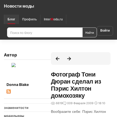
Новости моды
Блог
Профиль
Inter
M
oda.ru
Войти
Найти
Автор
Фотограф Тони
Дюран сделал из
Donna Blake
Пэрис Хилтон
домохозяку
6619
0
09 Февраля 2009
18:10
знаменитости
Вообразите себе: Пэрис Хилтон
модельеры