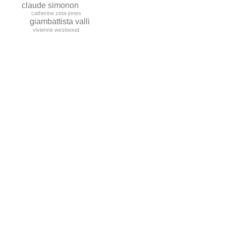
claude simonon
catherine zeta-jones
giambattista valli
vivienne westwood