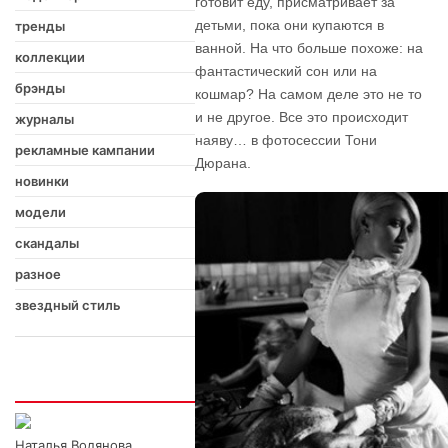
готовит еду, присматривает за
детьми, пока они купаются в
тренды
ванной. На что больше похоже: на
коллекции
фантастический сон или на
брэнды
кошмар? На самом деле это не то
и не другое. Все это происходит
журналы
наяву… в фотосессии Тони
рекламные кампании
Дюрана.
новинки
модели
скандалы
разное
звездный стиль
Интересно
Наталья Водянова