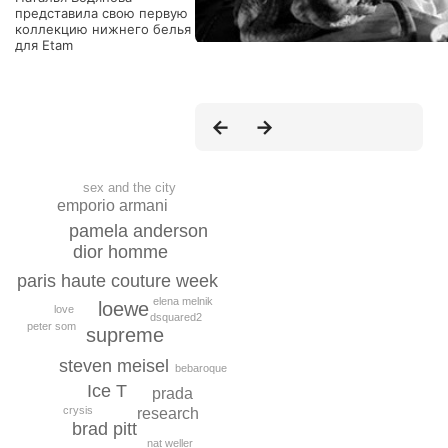
представила свою первую
коллекцию нижнего белья
для Etam
sex and the city
emporio armani
pamela anderson
dior homme
paris haute couture week
elena melnik
loewe
love
dsquared2
peter som
supreme
steven meisel
bebaroque
Ice T
prada
crysis
research
brad pitt
nat weller