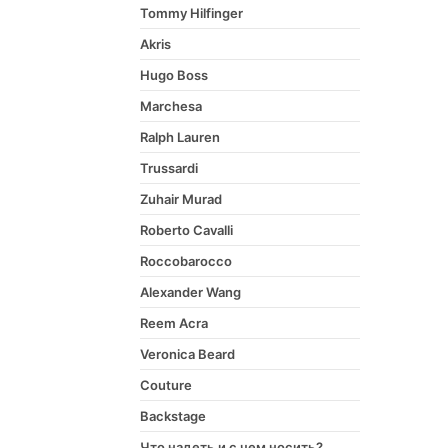
Tommy Hilfinger
Akris
Hugo Boss
Marchesa
Ralph Lauren
Trussardi
Zuhair Murad
Roberto Cavalli
Roccobarocco
Alexander Wang
Reem Acra
Veronica Beard
Couture
Backstage
Что надеть и с чем носить?