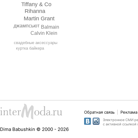
Tiffany & Co
Rihanna
Martin Grant
джампсьют
Balmain
Calvin Klein
свадебные аксессуары
куртка байкера
Обратная связь
Реклама 
Электронное СМИ рег
с активной ссылкой 
Dima Babushkin © 2000 - 2026