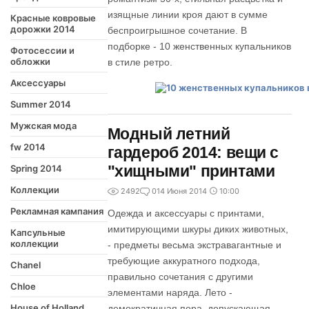
изящные линии кроя дают в сумме
Красные ковровые
дорожки 2014
беспроигрышное сочетание. В
подборке - 10 женственных купальников
Фотосессии и
обложки
в стиле ретро.
Аксессуары
Summer 2014
Мужская мода
Модный летний
fw 2014
гардероб 2014: вещи с
"хищными" принтами
Spring 2014
Коллекции
2492
0
14 Июня 2014
10:00
Рекламная кампания
Одежда и аксессуары с принтами,
имитирующими шкуры диких животных,
Капсульные
коллекции
- предметы весьма экстравагантные и
требующие аккуратного подхода,
Chanel
правильно сочетания с другими
Chloe
элементами наряда. Лето -
House of Holland
демократичная пора, допускающая