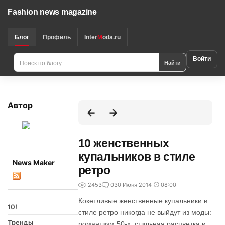
Fashion news magazine
Блог
Профиль
Inter
M
oda.ru
Войти
Найти
Автор
10 женственных
купальников в стиле
News Maker
ретро
2453
0
30 Июня 2014
08:00
Кокетливые женственные купальники в
10!
стиле ретро никогда не выйдут из моды:
Тренды
романтизм 50-х, стильная расцветка и