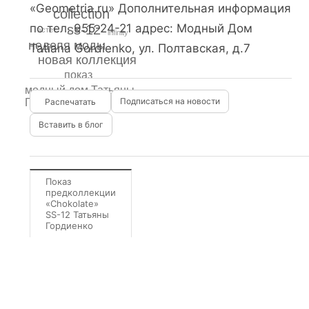
«Geometria.ru» Дополнительная информация
collection
по тел. 955-24-21 адрес: Модный Дом
ss-12
эстет
infinity
неделя моды
Tatiana Gordienko, ул. Полтавская, д.7
новая коллекция
показ
модный дом Татьяны
Подписаться на новости
Гордиенко
Вставить в блог
Показ
предколлекции
«Chokolate»
SS-12 Татьяны
Гордиенко