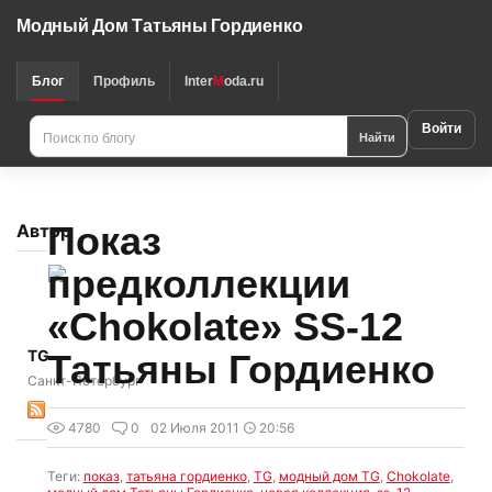
Модный Дом Татьяны Гордиенко
Блог
Профиль
Inter
M
oda.ru
Войти
Найти
Показ
Автор
предколлекции
«Chokolate» SS-12
TG
Татьяны Гордиенко
Санкт-Петербург
4780
0
02 Июля 2011
20:56
Теги:
показ
,
татьяна гордиенко
,
TG
,
модный дом TG
,
Chokolate
,