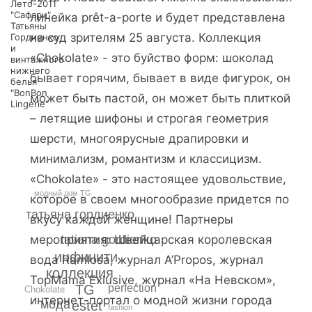
Лето-2011
"Сафари"
линейка prêt-a-porte и будет представлена
Татьяны
на суд зрителям 25 августа. Коллекция
Гордиенко
и
«Chokolate» - это буйство форм: шоколад
винтажного
нижнего
бывает горячим, бывает в виде фигурок, он
белья
"BonBon
может быть пастой, он может быть плиткой
Lingerie"
– летящие шифоны и строгая геометрия
шерсти, многоярусные драпировки и
минимализм, романтизм и классицизм.
«Chokolate» - это настоящее удовольствие,
модный дом TG
которое в своем многообразие придется по
татьяна гордиенко
вкусу каждой женщине! Партнеры
tatiana gordienko
мероприятия: Швейцарская королевская
инфинити
вода Ramlosa, журнал A’Propos, журнал
коллекция
TopMama Exlusive, журнал «На Невском»,
TG
perfection
Chokolate
интернет-портал о модной жизни города
мода
estet
fashion