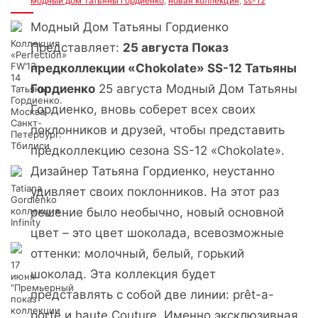
Интересно
модный дом Татьяны Гордиенко
,
новая коллекция
,
ss-12
Модный Дом Татьяны Гордиенко
Коллекция
Представляет:
25 августа Показ
«Perfection»
FW’13-
предколлекции «Chokolate» SS-12 Татьяны
14
Гордиенко
25 августа Модный Дом Татьяны
Татьяны
Гордиенко.
Гордиенко, вновь соберет всех своих
Москва.
Санкт-
поклонников и друзей, чтобы представить
Петербург.
Тбилиси
предколлекцию сезона SS-12 «Chokolate».
Дизайнер Татьяна Гордиенко, неустанно
Tatiana
удивляет своих поклонников. На этот раз
Gordienko
коллекция
решение было необычно, новый основной
Infinity
цвет – это цвет шоколада, всевозможные
оттенки: молочный, белый, горький
17
шоколад. Эта коллекция будет
июня
"Премьерный
представлять с собой две линии: prêt-a-
показ
коллекции
porte и haute Couture. Именно эксклюзивная