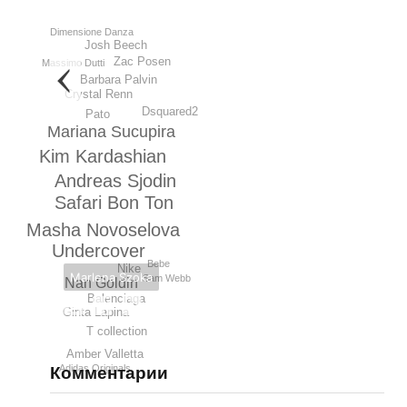
Dimensione Danza
Josh Beech
Zac Posen
Massimo Dutti
Barbara Palvin
Crystal Renn
Dsquared2
Pato
Mariana Sucupira
Kim Kardashian
Andreas Sjodin
Safari Bon Ton
Masha Novoselova
Undercover
Bebe
Nike
Marlena Szoka
Sam Webb
Nan Goldin
Balenciaga
Ginta Lapina
T collection
Amber Valletta
Adidas Originals
Комментарии