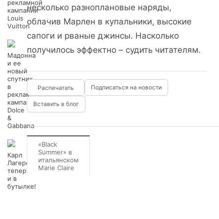
рекламной
несколько разноплановые наряды,
кампании
Louis
облачив Марлен в купальники, высокие
Vuitton
сапоги и рваные джинсы. Насколько
получилось эффектно – судить читателям.
Мадонна
и ее
новый
спутник
в
Подписаться на новости
рекламной
кампании
Вставить в блог
Dolce
&
Gabbana
«Black
Summer» в
Карл
итальянском
Лагерфельд:
Marie Claire
теперь
и в
бутылке!