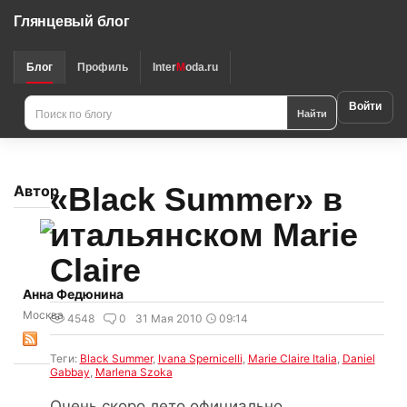
Глянцевый блог
Блог
Профиль
Inter
M
oda.ru
Войти
Найти
«Black Summer» в
Автор
итальянском Marie
Claire
Анна Федюнина
Москва
4548
0
31 Мая 2010
09:14
Теги:
Black Summer
,
Ivana Spernicelli
,
Marie Claire Italia
,
Daniel
Gabbay
,
Marlena Szoka
Очень скоро лето официально