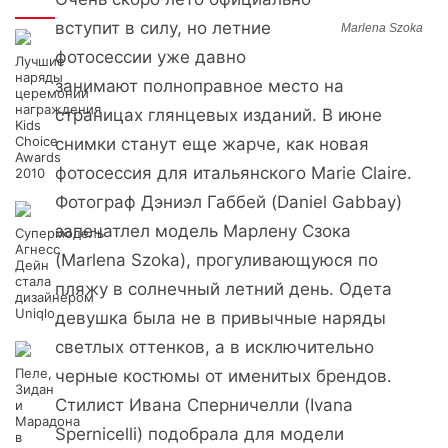
Интересно
вступит в силу, но летние
Marlena Szoka
фотосессии уже давно
Лучшие
наряды
занимают полноправное место на
церемонии
награждения
страницах глянцевых изданий. В июне
Kids
Choice
снимки станут еще жарче, как новая
Awards
фотосессия для итальянского Marie Claire.
2010
Фотограф Дэниэл Габбей (Daniel Gabbay)
запечатлел модель Марлену Сзока
Супермодель
Агнесс
(Marlena Szoka), прогуливающуюся по
Дейн
стала
пляжу в солнечный летний день. Одета
дизайнером
Uniqlo
девушка была не в привычные наряды
светлых оттенков, а в исключительно
Пеле,
черные костюмы от именитых брендов.
Зидан
Стилист Ивана Сперничелли (Ivana
и
Марадона
Spernicelli) подобрала для модели
в