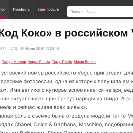
лог
Профиль
Inter
M
oda.ru
Код Коко» в российском
3314
0
26 Июля 2010
08:14
и:
Tanga Moreau
,
Vogue Russia
,
Terry Tsiolis
,
Simon Robins
густовский номер российского Vogue приготовил для
тересные фотосессии, одна из которых получила емк
ко». Имя великого кутюрье вспоминается не зря, в
зоне актуальность приобретут наряды из твида. А зна
нель и сейчас живее всех живых».
авная роль в съемке была отведена модели Танге Мо
рядах Chanel, Dolce & Gabbana, Moschino, подобран