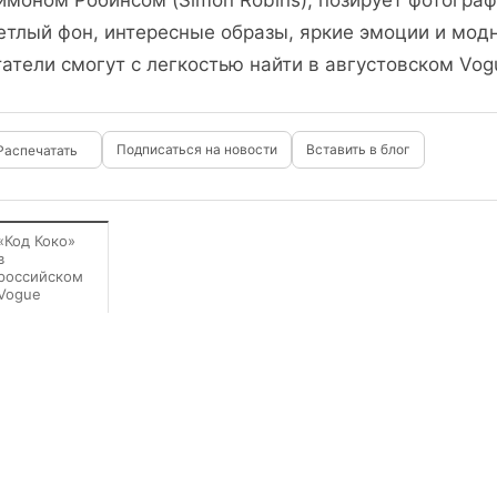
ймоном Робинсом (Simon Robins), позирует фотографу 
етлый фон, интересные образы, яркие эмоции и модн
татели смогут с легкостью найти в августовском Vog
Подписаться на новости
Вставить в блог
«Код Коко»
в
российском
Vogue