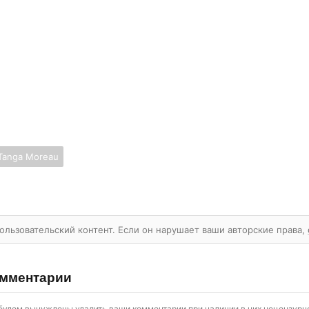
Tanga Moreau
ользовательский контент. Если он нарушает ваши авторские права,
мментарии
будем вынуждены удалить ваши комментарии при наличии в них нецензурно