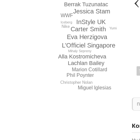
Berrak Tuzunatac
Jessica Stam
WWF
InStyle UK
Iceberg
Nike
Carter Smith
Yumi
Eva Herzigova
L’Officiel Singapore
Mihaly Sepreny
Alla Kostromicheva
Lachlan Bailey
Marion Cotillard
Phil Poynter
Christopher Nolan
Miguel Iglesias
П
Ко
Мы 