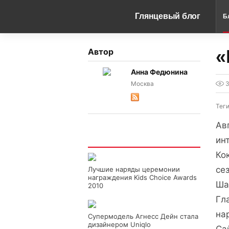
Глянцевый блог
Б
«
Автор
Анна Федюнина
Москва
Тег
Ав
Интересно
ин
Ко
се
Лучшие наряды церемонии
награждения Kids Choice Awards
Ша
2010
Гл
на
Супермодель Агнесс Дейн стала
дизайнером Uniqlo