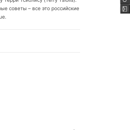
Терри Тсиолису (Terry Tsiolis).
ые советы – все это российские
ue.