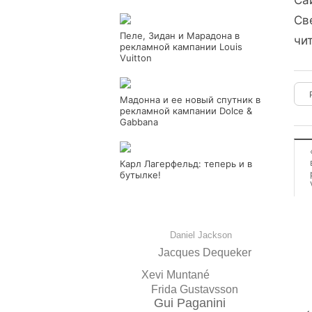
Са
Св
Пеле, Зидан и Марадона в
чи
рекламной кампании Louis
Vuitton
Мадонна и ее новый спутник в
рекламной кампании Dolce &
Gabbana
Карл Лагерфельд: теперь и в
бутылке!
Daniel Jackson
Jacques Dequeker
Xevi Muntané
Frida Gustavsson
Gui Paganini