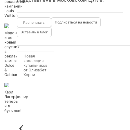
представлена в московском ЦУМе.
рекламной
кампании
Louis
Vuitton
Подписаться на новости
Вставить в блог
Мадонна
и ее
новый
спутник
в
рекламной
Новая
кампании
коллекция
Dolce
купальников
&
от Элизабет
Gabbana
Херли
Карл
Лагерфельд:
теперь
и в
бутылке!