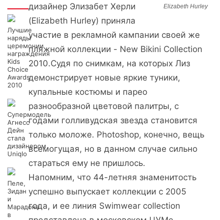
Интересно
дизайнер Элизабет Херли
Elizabeth Hurley
(Elizabeth Hurley) приняла
Лучшие
участие в рекламной кампании своей же
наряды
церемонии
пляжной коллекции - New Bikini Collection
награждения
Kids
2010.Судя по снимкам, на которых Лиз
Choice
демонстрирует новые яркие туники,
Awards
2010
купальные костюмы и парео
разнообразной цветовой палитры, с
Супермодель
годами голливудская звезда становится
Агнесс
Дейн
только моложе. Photoshop, конечно, вещь
стала
дизайнером
всемогущая, но в данном случае сильно
Uniqlo
стараться ему не пришлось.
Напомним, что 44-летняя знаменитость
Пеле,
успешно выпускает коллекции с 2005
Зидан
и
года, и ее линия Swimwear collection
Марадона
в