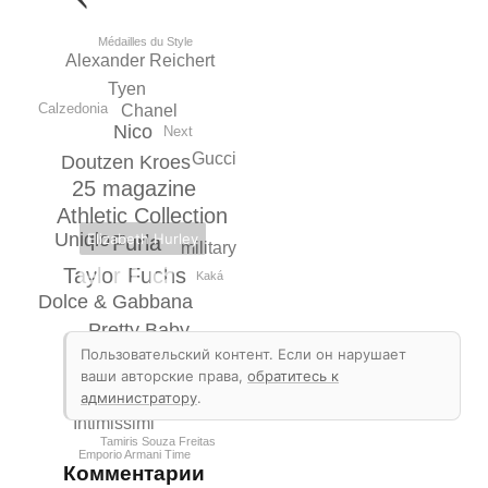
Médailles du Style
Alexander Reichert
Tyen
Calzedonia
Chanel
Nico
Next
Gucci
Doutzen Kroes
25 magazine
Athletic Collection
Uniqlo
Elizabeth Hurley
Furla
military
Taylor Fuchs
Kaká
Dolce & Gabbana
Pretty Baby
Пользовательский контент. Если он нарушает
Miss Pucci Fragrance
ваши авторские права,
обратитесь к
Iris Strubegger
администратору
.
Raphael Mazzucco
Intimissimi
Tamiris Souza Freitas
Emporio Armani Time
Комментарии