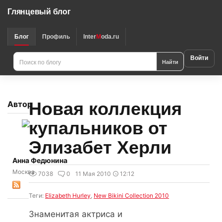
Глянцевый блог
Блог
Профиль
Inter
M
oda.ru
Войти
Найти
Новая коллекция
Автор
купальников от
Элизабет Херли
Анна Федюнина
Москва
7038
0
11 Мая 2010
12:12
Теги:
Elizabeth Hurley
,
New Bikini Collection 2010
Знаменитая актриса и