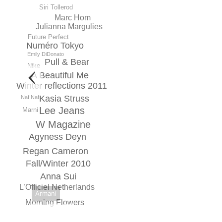
Siri Tollerod
Marc Hom
Julianna Margulies
Future Perfect
Numéro Tokyo
Emily DiDonato
Pull & Bear
Nike
A Beautiful Me
Winter reflections 2011
Kasia Struss
Naf Naf
Lee Jeans
Marni
W Magazine
Agyness Deyn
Regan Cameron
Fall/Winter 2010
Anna Sui
L’Officiel Netherlands
Armani
Morning Flowers