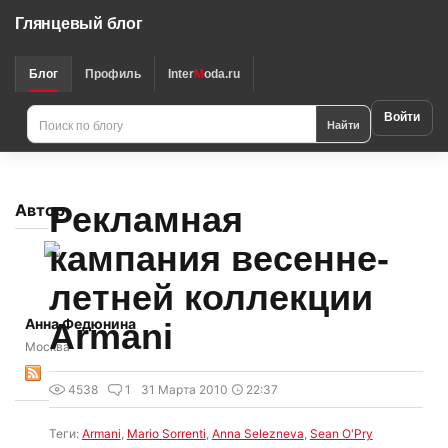
Глянцевый блог
Блог
Профиль
Inter
M
oda.ru
Войти
Найти
Рекламная
Автор
кампания весенне-
летней коллекции
Анна Федюнина
Armani
Москва
4538
1
31 Марта 2010
22:37
Теги:
Armani
,
Mario Sorrenti
,
Anna Selezneva
,
Sean O'Pry