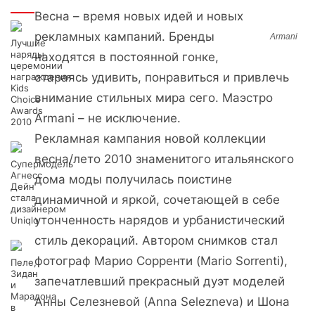
Интересно
Весна – время новых идей и новых
рекламных кампаний. Бренды
Armani
Лучшие
наряды
находятся в постоянной гонке,
церемонии
стараясь удивить, понравиться и привлечь
награждения
Kids
внимание стильных мира сего. Маэстро
Choice
Awards
Armani – не исключение.
2010
Рекламная кампания новой коллекции
весна/лето 2010 знаменитого итальянского
Супермодель
Агнесс
дома моды получилась поистине
Дейн
стала
динамичной и яркой, сочетающей в себе
дизайнером
утонченность нарядов и урбанистический
Uniqlo
стиль декораций. Автором снимков стал
фотограф Марио Сорренти (Mario Sorrenti),
Пеле,
Зидан
запечатлевший прекрасный дуэт моделей
и
Марадона
Анны Селезневой (Anna Selezneva) и Шона
в