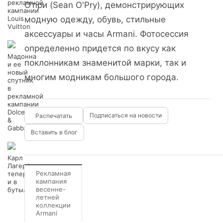
рекламной
О’при (Sean O'Pry), демонстрирующих
кампании
Louis
модную одежду, обувь, стильные
Vuitton
аксессуары и часы Armani. Фотосессия
определенно придется по вкусу как
Мадонна
поклонникам знаменитой марки, так и
и ее
новый
многим модникам большого города.
спутник
в
рекламной
кампании
Dolce
Подписаться на новости
&
Gabbana
Вставить в блог
Карл
Лагерфельд:
Рекламная
теперь
кампания
и в
весенне-
бутылке!
летней
коллекции
Armani