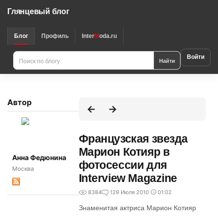
Глянцевый блог
Блог
Профиль
Inter
M
oda.ru
Войти
Найти
Автор
Французская звезда
Марион Котияр в
Анна Федюнина
фотосессии для
Москва
Interview Magazine
8384
1
29 Июля 2010
01:02
Знаменитая актриса Марион Котияр