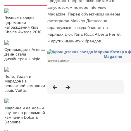
Интересно
предстанет перед поклонниками в
августовском номере Interview
Magazine. Перед объективом камеры
Лучшие наряды
фотографа Майкла Дженссона
церемонии
награждения Kids
французская звезда блистает в
Choice Awards 2010
нарядах Dior, Nina Ricci, Alberta Ferreti
и других именитых брендов.
Супермодель Агнесс
Дейн стала
дизайнером Uniqlo
Marion Cotillard
Пеле, Зидан и
Марадона в
рекламной кампании
Louis Vuitton
Мадонна и ее новый
спутник в рекламной
кампании Dolce &
Gabbana