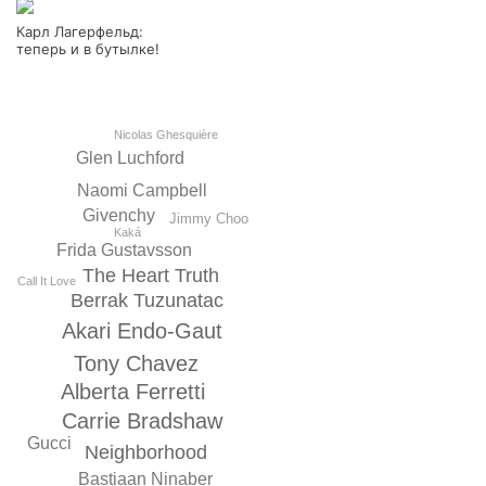
Карл Лагерфельд:
теперь и в бутылке!
Nicolas Ghesquière
Glen Luchford
Naomi Campbell
Givenchy
Jimmy Choo
Kaká
Frida Gustavsson
The Heart Truth
Call It Love
Berrak Tuzunatac
Akari Endo-Gaut
Tony Chavez
Alberta Ferretti
Carrie Bradshaw
Gucci
Neighborhood
Bastiaan Ninaber