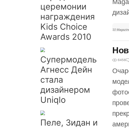
Maga
церемонии
диза
награждения
Kids Choice
10 Magazin
Awards 2010
Нов
Супермодель
6456
Агнесс Дейн
Очар
стала
моде
дизайнером
фото
Uniqlo
пров
прек
Пеле, Зидан и
амер