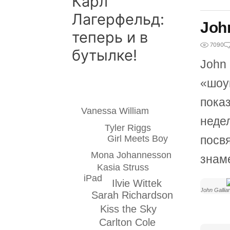
Карл
Лагерфельд:
Joh
теперь и в
7090
бутылке!
John 
«шоу
пока
Vanessa William
неде
Tyler Riggs
Girl Meets Boy
посв
Mona Johannesson
знам
Kasia Struss
iPad
Ilvie Wittek
John Gallia
Sarah Richardson
Kiss the Sky
Carlton Cole