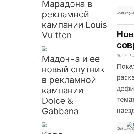
Марадона в
рекламной
Teen Vogue
кампании Louis
Нов
Vuitton
сов
6763
Мадонна и ее
Показ
новый спутник
раска
в рекламной
дефи
кампании
Dolce &
тема
Gabbana
наез
Christian Di