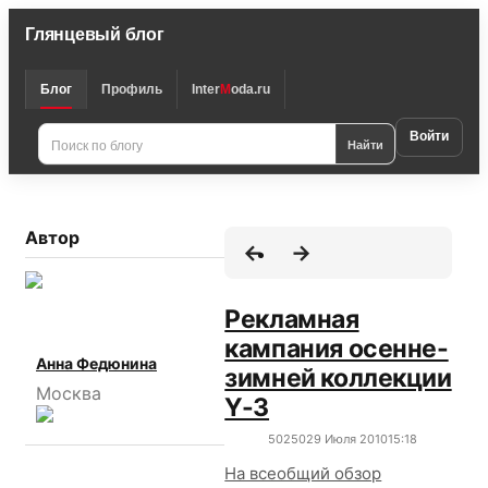
Глянцевый блог
Блог
Профиль
Inter
M
oda.ru
Войти
Найти
Автор
Рекламная
кампания осенне-
Анна Федюнина
зимней коллекции
Москва
Y-3
5025
0
29 Июля 2010
15:18
На всеобщий обзор
Интересно