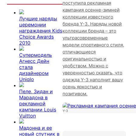
поступила рекламная
кампания осенне-зимней
коллекции известного
Лучшие наряды
бренда Y-3. Наряды новой
церемонии
награждения Kids
коллекции бренда – это
Choice Awards
ультрасовременные
2010
модели спортивного стиля,
отличающиеся
Супермодель
оригинальностью и
Агнесс Дейн
удобством. Можно с
стала
уверенностью сказать, что
дизайнером
Uniqlo
одежда Y-3 наполнит вашу
осень яркостью и
Пеле, Зидан и
позитивом.
Марадона в
рекламной
кампании Louis
Y-3
Vuitton
Мадонна и ее
новый спутник в