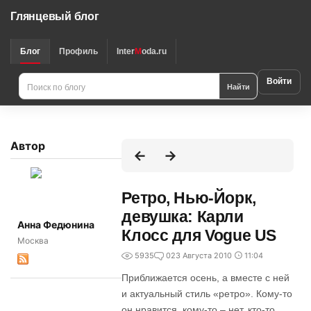
Глянцевый блог
Блог
Профиль
Inter
M
oda.ru
Войти
Найти
Автор
Ретро, Нью-Йорк,
девушка: Карли
Анна Федюнина
Клосс для Vogue US
Москва
5935
0
23 Августа 2010
11:04
Приближается осень, а вместе с ней
и актуальный стиль «ретро». Кому-то
он нравится, кому-то – нет, кто-то