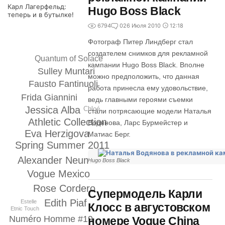
Карл Лагерфельд:
Hugo Boss Black
теперь и в бутылке!
6794
0
26 Июля 2010
12:18
Фотограф Питер Линдберг стал
создателем снимков для рекламной
Quantum of Solace
кампании Hugo Boss Black. Вполне
Sulley Muntari
можно предположить, что данная
Fausto Fantinuoli
работа принесла ему удовольствие,
Frida Giannini
ведь главными героями съемки
Jessica Alba
Chloé
стали потрясающие модели Наталья
Athletic Collection
Водянова, Ларс Бурмейстер и
Eva Herzigova
Матиас Берг.
Spring Summer 2011
Alexander Neumann
Hugo Boss Black
Vogue Mexico
Rose Cordero
Супермодель Карли
Edith Piaf
Estelle
Клосс в августовском
Etnic Touch
Numéro Homme #19
номере Vogue China