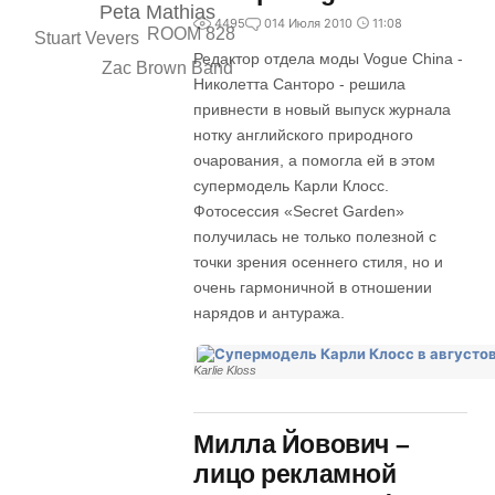
Peta Mathias
4495
0
14 Июля 2010
11:08
ROOM 828
Stuart Vevers
Редактор отдела моды Vogue China -
Zac Brown Band
Николетта Санторо - решила
привнести в новый выпуск журнала
нотку английского природного
очарования, а помогла ей в этом
супермодель Карли Клосс.
Фотосессия «Secret Garden»
получилась не только полезной с
точки зрения осеннего стиля, но и
очень гармоничной в отношении
нарядов и антуража.
Karlie Kloss
Милла Йовович –
лицо рекламной