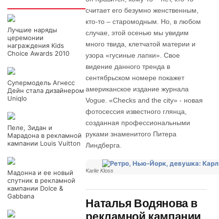
Интересно
считает его безумно женственным,
кто-то – старомодным. Но, в любом
Лучшие наряды
случае, этой осенью мы увидим
церемонии
много твида, клетчатой материи и
награждения Kids
Choice Awards 2010
узора «гусиные лапки». Свое
видение данного тренда в
сентябрьском номере покажет
Супермодель Агнесс
американское издание журнала
Дейн стала дизайнером
Uniqlo
Vogue. «Checks and the city» - новая
фотосессия известного глянца,
созданная профессиональными
Пеле, Зидан и
руками знаменитого Питера
Марадона в рекламной
кампании Louis Vuitton
Линдберга.
Karlie Kloss
Мадонна и ее новый
спутник в рекламной
кампании Dolce &
Gabbana
Наталья Водянова в
рекламной кампании