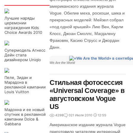
Интересно
американского издания журнала
Vogue. Обилие меха, роскоши, шика и
Лучшие наряды
прекрасных моделей: Мейзел собрал
церемонии
«под одной крышей» Лию Вен, Карли
награждения Kids
Choice Awards 2010
Клосс, Джоан Смоллс, Магдалену
Фраковяк, Касию Струсс и Джордан
Данн.
Супермодель Агнесс
Дейн стала
дизайнером Uniqlo
We Are the World
Пеле, Зидан и
Стильная фотосессия
Марадона в
рекламной кампании
«Universal Coverage» в
Louis Vuitton
августовском Vogue
US
Мадонна и ее новый
спутник в рекламной
4298
0
21 Июля 2010
12:55
кампании Dolce &
Gabbana
Американское издание журнала Vogue
приготовило читателям интересный