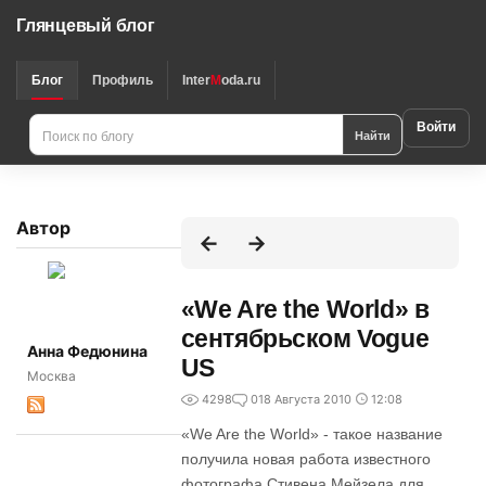
Глянцевый блог
Блог
Профиль
Inter
M
oda.ru
Войти
Найти
Автор
«We Are the World» в
сентябрьском Vogue
Анна Федюнина
US
Москва
4298
0
18 Августа 2010
12:08
«We Are the World» - такое название
получила новая работа известного
фотографа Стивена Мейзела для