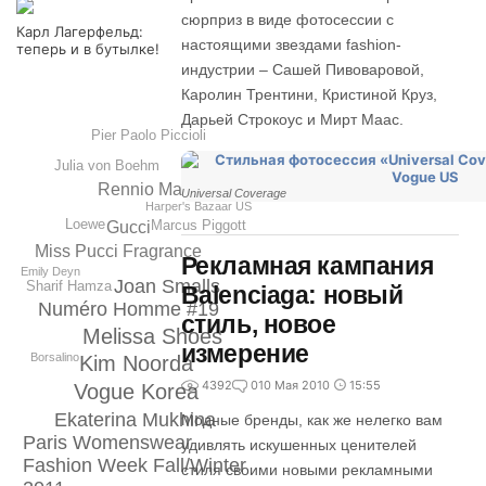
сюрприз в виде фотосессии с
Карл Лагерфельд:
настоящими звездами fashion-
теперь и в бутылке!
индустрии – Сашей Пивоваровой,
Каролин Трентини, Кристиной Круз,
Дарьей Строкоус и Мирт Маас.
Pier Paolo Piccioli
Julia von Boehm
Rennio Maifredi
Universal Coverage
Harper's Bazaar US
Loewe
Marcus Piggott
Gucci
Miss Pucci Fragrance
Рекламная кампания
Emily Deyn
Joan Smalls
Sharif Hamza
Balenciaga: новый
Numéro Homme #19
стиль, новое
Melissa Shoes
измерение
Borsalino
Kim Noorda
4392
0
10 Мая 2010
15:55
Vogue Korea
Ekaterina Mukhina
Модные бренды, как же нелегко вам
Paris Womenswear
удивлять искушенных ценителей
Fashion Week Fall/Winter
стиля своими новыми рекламными