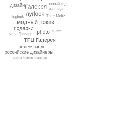
новый год
дизайн
Галерея
street style
лугlook
Therr Maitz
luglook
модный показ
подарки
шопинг
photo
бюро Грассер
ТРЦ Галерея
неделя моды
российские дизайнеры
galeria fashion challenge