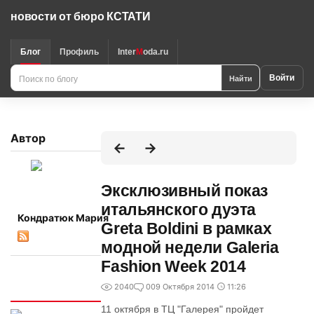
новости от бюро КСТАТИ
Блог
Профиль
Inter
M
oda.ru
Поиск
Найти
Войти
по
блогу
Автор
Эксклюзивный показ
итальянского дуэта
Кондратюк Мария
Greta Boldini в рамках
модной недели Galeria
Fashion Week 2014
2040
0
09 Октября 2014
11:26
Интересно
11 октября в ТЦ "Галерея" пройдет