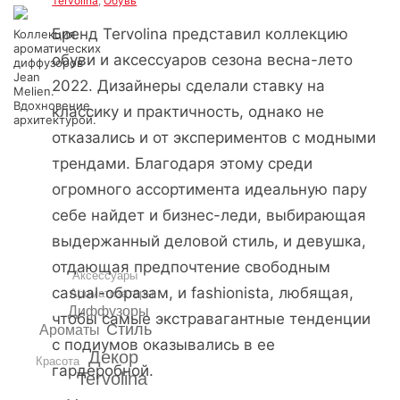
Tervolina
,
Обувь
Бренд Tervolina представил коллекцию
Коллекция
ароматических
обуви и аксессуаров сезона весна-лето
диффузоров
Jean
2022. Дизайнеры сделали ставку на
Melien.
Вдохновение
классику и практичность, однако не
архитектурой.
отказались и от экспериментов с модными
трендами. Благодаря этому среди
огромного ассортимента идеальную пару
себе найдет и бизнес-леди, выбирающая
выдержанный деловой стиль, и девушка,
отдающая предпочтение свободным
Аксессуары
casual-образам, и fashionista, любящая,
Ароматизаторы
Диффузоры
чтобы самые экстравагантные тенденции
Стиль
Ароматы
с подиумов оказывались в ее
Декор
Красота
гардеробной.
Tervolina