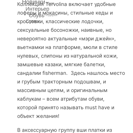
Новинки
Мода
Коллекция Tervolina включает удобные
Интерьер
лоферы и мокасины, стильные кеды и
Обувь
Подарки
кроссовки, классические лодочки,
Сумки
сексуальные босоножки, наивные, но
невероятно актуальные «мэри джейн»,
вьетнамки на платформе, мюли в стиле
нулевых, слипоны из натуральной кожи,
замшевые казаки, мягкие балетки,
сандалии fisherman. Здесь нашлось место
и грубым тракторным подошвам, и
массивным цепям, и оригинальным
каблукам – всем атрибутам обуви,
которой принято называть must have и
объект желания!
В аксессуарную группу вши платки из