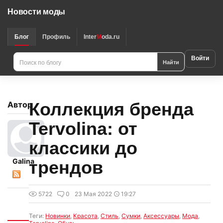
Новости моды
Блог
Профиль
Inter
M
oda.ru
Войти
Найти
Коллекция бренда
Автор
Tervolina: от
классики до
Galina
трендов
5722
0
23 Мая 2022
19:27
Интересно
Теги:
Новинки
,
Красота
,
Стиль
,
Сумки
,
Аксессуары
,
Мода
,